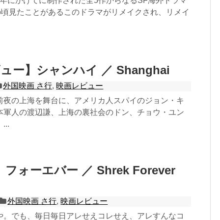
984年にかけてに制作された全5作からなるSF海外ドラマ
の頃見たことがあるこのドラマがリメイクされ、リメイ
ー】シャンハイ ／ Shanghai
外国映画 さ行
,
映画レビュー
前夜の上海を舞台に、アメリカ人スパイのジョン・キ
本軍人の渡辺謙、上海の裏社会のドン、チョウ・ユン
..
ォーエバー ／ Shrek Forever
外国映画 さ行
,
映画レビュー
や。でも、毎日毎日アレせえコレせえ、アレすんなコ