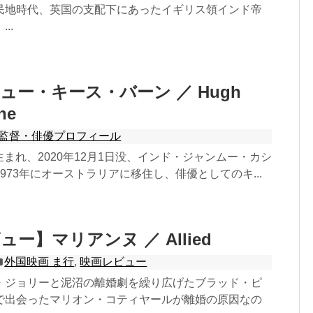
民地時代、英国の支配下にあったイギリス領インド帝
..
ュー・キース・バーン ／ Hugh
ne
監督・俳優プロフィール
日生まれ、2020年12月1日没、インド・ジャンムー・カシ
973年にオーストラリアに移住し、俳優としてのキ...
ー】マリアンヌ ／ Allied
外国映画 ま行
,
映画レビュー
・ジョリーと泥沼の離婚劇を繰り広げたブラッド・ピ
で出会ったマリオン・コティヤールが離婚の原因なの