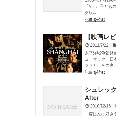
1983年から1
「V」。子ども
ク版...
記事を読む
【映画レビュ
2011/7/22
太平洋戦争勃発
ューザック、日
ファと、その妻、.
記事を読む
シュレック フ
After
2010/12/16
「嫁はんは好き