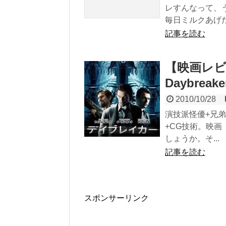
レすんなって、
毎日ミルクあげた.
記事を読む
【映画レビ
Daybreake
2010/10/28
演技派怪優+兄
+CG技術。映
しょうか。そ...
記事を読む
スポンサーリンク