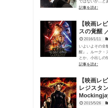
ではないか…とあ.
記事を読む
【映画レ
スの覚醒 ／ S
2016/1/11
いよいよその全
醒』。ルーク・
とか、小出しの情報
記事を読む
【映画レビ
レジスタンス 
Mockingjay
2015/5/26