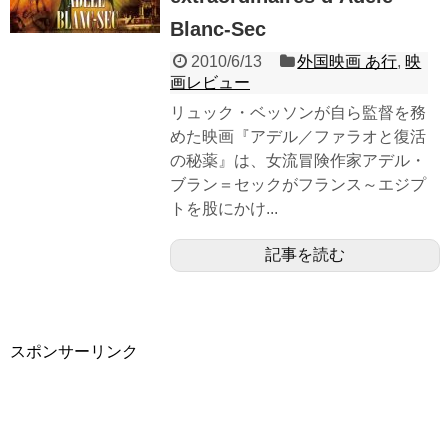
Blanc-Sec
2010/6/13
外国映画 あ行
,
映
画レビュー
リュック・ベッソンが自ら監督を務
めた映画『アデル／ファラオと復活
の秘薬』は、女流冒険作家アデル・
ブラン＝セックがフランス～エジプ
トを股にかけ...
記事を読む
スポンサーリンク