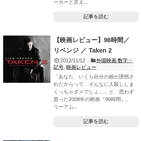
ーカーと言え...
記事を読む
【映画レビュー】96時間／
リベンジ ／ Taken 2
2012/11/12
外国映画 数字・
記号
,
映画レビュー
「あなた、いくら自分の娘が誘拐さ
れたからって、そんなに人殺ししま
くっちゃダメでしょ…」と、思わず
思った2008年の映画『96時間』。
リーアム...
記事を読む