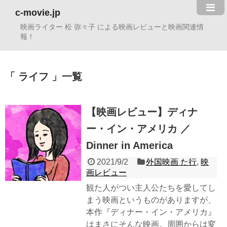
c-movie.jp
映画ライター 松 弥々子 による映画レビューと映画関連情
報！
ライフ
一覧
【映画レビュー】ディナ
ー・イン・アメリカ ／
Dinner in America
2021/9/2
外国映画 た行
,
映
画レビュー
観た人がつい主人公たちを愛してし
まう映画というものがありますが、
本作『ディナー・イン・アメリカ』
はまさにそんな映画。周囲からは変