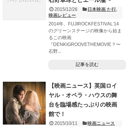
石野卓球とピエール瀧〜
2015/12/26
日本映画 た行
,
映画レビュー
2014年、FUJIROCKFESTIVAL'14
のグリーンステージの映像から始ま
るこの映画
『DENKIGROOVETHEMOVIE？〜
石野...
記事を読む
【映画ニュース】英国ロイ
ヤル・オペラ・ハウスの舞
台を臨場感たっぷりの映画
館で！
2015/10/11
映画ニュース