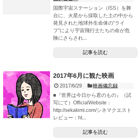
国際宇宙ステーション（ISS）を舞
台に、火星から採取した土の中から
発見された地球外生命体の“ライ
フ”により宇宙飛行士たちの命が危
険にさらされ...
記事を読む
2017年6月に観た映画
2017/6/29
映画備忘録
■『世界は今日から君のもの』（試
写にて）OfficialWebsite：
http://sekakimi.com/シネマクエスト
レビュー：ht...
記事を読む