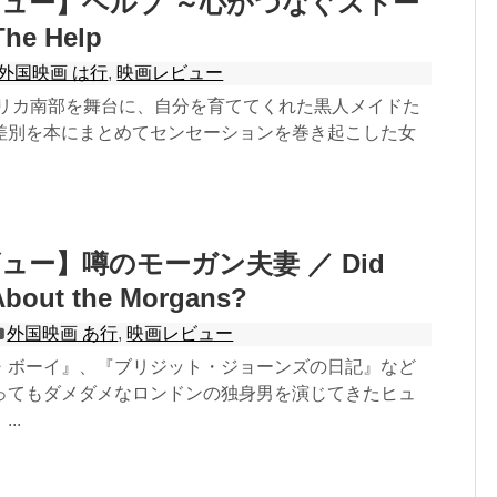
ュー】ヘルプ ～心がつなぐストー
he Help
外国映画 は行
,
映画レビュー
アメリカ南部を舞台に、自分を育ててくれた黒人メイドた
差別を本にまとめてセンセーションを巻き起こした女
ュー】噂のモーガン夫妻 ／ Did
About the Morgans?
外国映画 あ行
,
映画レビュー
・ボーイ』、『ブリジット・ジョーンズの日記』など
ってもダメダメなロンドンの独身男を演じてきたヒュ
..