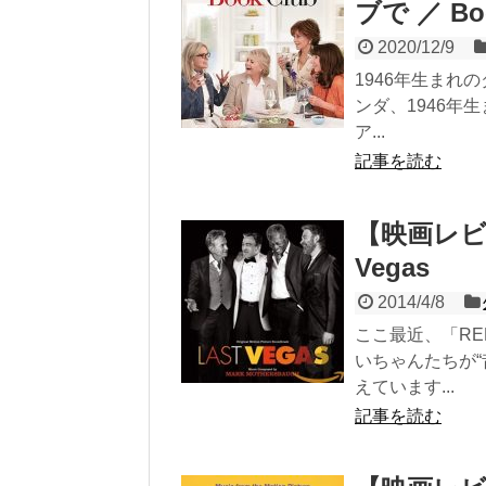
ブで ／ Boo
2020/12/9
1946年生まれ
ンダ、1946年
ア...
記事を読む
【映画レビ
Vegas
2014/4/8
ここ最近、「R
いちゃんたちが
えています...
記事を読む