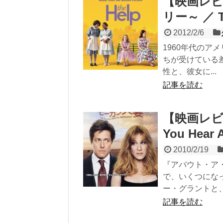
【映画レビ
リー～ ／ T
2012/2/6
1960年代の
ちが受けている
性と、彼女に...
記事を読む
【映画レビ
You Hear 
2010/2/19
『アバウト・ア
で、いくつにな
ー・グラントと、.
記事を読む