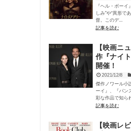
『ヘル・ボーイ
しみ”や“異形で
督。このデ...
記事を読む
【映画ニ
作『ナイ
開催！
2021/12/8
傑作ノワール小
ーイ』、『パン
彩な作品で知られ.
記事を読む
【映画レ