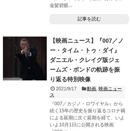
金髪碧眼...
記事を読む
【映画ニュース】『007／ノ
ー・タイム・トゥ・ダイ』
ダニエル・クレイグ版ジェ
ームズ・ボンドの軌跡を振
り返る特別映像
2021/9/17
動画
,
映画ニュー
ス
『007／カジノ・ロワイヤル』から
続く15年の歴史を振り返るコロナ禍
による延期に次ぐ延期を経て、いよ
いよ10月1日に公開される映画