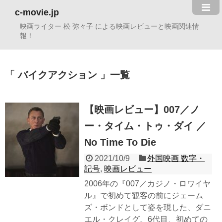
c-movie.jp
映画ライター 松 弥々子 による映画レビューと映画関連情
報！
バイクアクション
一覧
【映画レビュー】007／ノ
ー・タイム・トゥ・ダイ ／
No Time To Die
2021/10/9
外国映画 数字・
記号
,
映画レビュー
2006年の『007／カジノ・ロワイヤ
ル』で初めて観客の前にジェーム
ズ・ボンドとして姿を現した、ダニ
エル・クレイグ。6代目、初めての