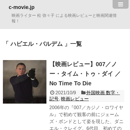
c-movie.jp
映画ライター 松 弥々子 による映画レビューと映画関連情
報！
ハビエル・バルデム
一覧
【映画レビュー】007／ノ
ー・タイム・トゥ・ダイ ／
No Time To Die
2021/10/9
外国映画 数字・
記号
,
映画レビュー
2006年の『007／カジノ・ロワイヤ
ル』で初めて観客の前にジェーム
ズ・ボンドとして姿を現した、ダニ
エル・クレイグ。6代目、初めての