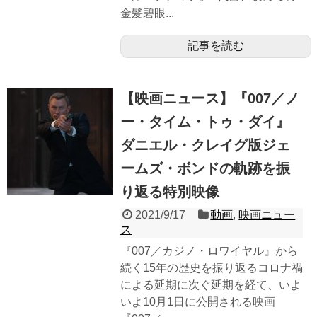
金髪碧眼...
記事を読む
【映画ニュース】『007／ノ
ー・タイム・トゥ・ダイ』
ダニエル・クレイグ版ジェ
ームズ・ボンドの軌跡を振
り返る特別映像
2021/9/17
動画
,
映画ニュー
ス
『007／カジノ・ロワイヤル』から
続く15年の歴史を振り返るコロナ禍
による延期に次ぐ延期を経て、いよ
いよ10月1日に公開される映画