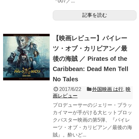
『007／...
記事を読む
【映画レビュー】パイレー
ツ・オブ・カリビアン／最
後の海賊 ／ Pirates of the
Caribbean: Dead Men Tell
No Tales
2017/6/22
外国映画 は行
,
映
画レビュー
プロデューサーのジェリー・ブラッ
カイマーが手がける大ヒットブロッ
クバスター映画の第5弾、『パイレ
ーツ・オブ・カリビアン／最後の海
賊』。酔いど...