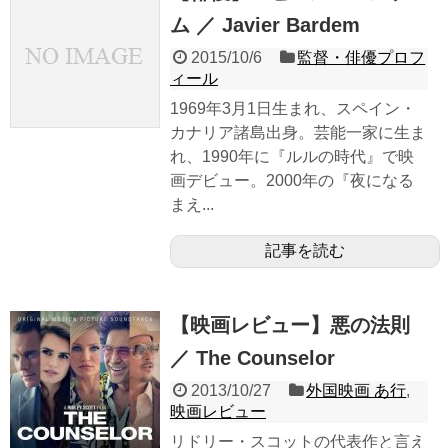
ム ／ Javier Bardem
2015/10/6
監督・俳優プロフ
ィール
1969年3月1日生まれ、スペイン・
カナリア諸島出身。芸能一家に生ま
れ、1990年に『ルルの時代』で映
画デビュー。2000年の『夜になる
まえ...
記事を読む
【映画レビュー】悪の法則
／ The Counselor
2013/10/27
外国映画 あ行
,
映画レビュー
リドリー・スコットの代表作と言え