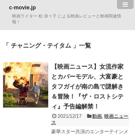
c-movie.jp
映画ライター 松 弥々子 による映画レビューと映画関連情
報！
チャニング・テイタム
一覧
【映画ニュース】女流作家
とカバーモデル、大富豪と
タフガイが南の島で謎解き
＆冒険！『ザ・ロストシテ
ィ』予告編解禁！
2021/12/17
動画
,
映画ニュー
ス
豪華スター共演のエンターテインメ