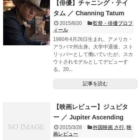
【俳優】チャニング・テイ
タム ／ Channing Tatum
2015/8/20
監督・俳優プロフ
ィール
1980年4月26日生まれ、アメリカ・
アラバマ州出身。大学中退後、スト
リッパーとして働いていたが、スカ
ウトされモデルとしてデビューす
る。20...
記事を読む
【映画レビュー】ジュピタ
ー ／ Jupiter Ascending
2015/3/28
外国映画 さ行
,
映
画レビュー