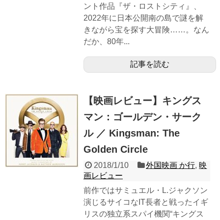
ント作品『ザ・ロストシティ』、
2022年に日本公開南の島で謎を解
きながら宝を探す大冒険……。なん
だか、80年...
記事を読む
【映画レビュー】キングス
マン：ゴールデン・サーク
ル ／ Kingsman: The
Golden Circle
2018/1/10
外国映画 か行
,
映
画レビュー
前作ではサミュエル・L.ジャクソン
演じるサイコなIT長者と戦ったイギ
リスの独立系スパイ機関“キングス