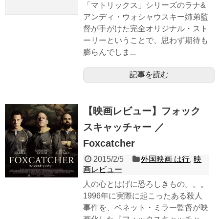
「マトリックス」シリーズのラナ&
アンディ・ウォシャウスキー姉弟監
督が手がけた完全オリジナル・スト
ーリーということで、思わず期待も
膨らんでしま...
記事を読む
【映画レビュー】フォック
スキャッチャー ／
Foxcatcher
2015/2/5
外国映画 は行
,
映
画レビュー
人の心とはげに恐ろしきもの。。。
1996年に実際に起こったある殺人
事件を、ベネット・ミラー監督が映