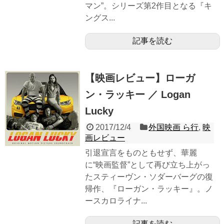
マン”。シリーズ第2作目となる『キ
ングス...
記事を読む
【映画レビュー】ローガ
ン・ラッキー ／ Logan
Lucky
2017/12/4
外国映画 ら行
,
映
画レビュー
引退宣言をものともせず、華麗
に“映画監督”として再び立ち上がっ
たスティーヴン・ソダーバーグの復
帰作、『ローガン・ラッキー』。ノ
ースカロライナ...
記事を読む