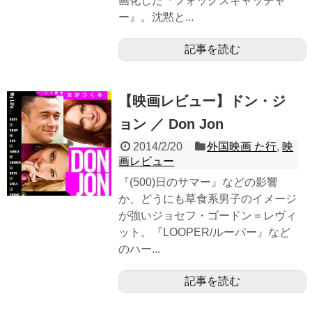
画化した『フォックスキャッチャ
ー』。沈黙と...
記事を読む
【映画レビュー】ドン・ジ
ョン ／ Don Jon
2014/2/20
外国映画 た行
,
映
画レビュー
『(500)日のサマー』などの影響
か、どうにも草食系男子のイメージ
が強いジョセフ・ゴードン＝レヴィ
ット。『LOOPER/ルーパー』など
のハー...
記事を読む