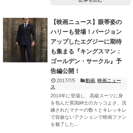
【映画ニュース】眼帯姿の
ハリーも登場！バージョン
アップしたエグジーに期待
も集まる『キングスマン：
ゴールデン・サークル』予
告編公開！
2017/7/5
動画
,
映画ニュー
ス
2014年に登場し、高級スーツに身
を包んだ英国紳士のカッコよさ、洗
練されたマナーの数々とキレッキレ
で容赦ないアクションで映画ファン
を魅了した...