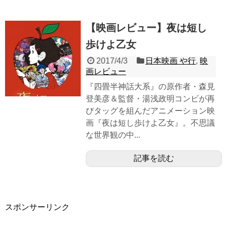
【映画レビュー】夜は短し
歩けよ乙女
2017/4/3
日本映画 や行
,
映
画レビュー
『四畳半神話大系』の原作者・森見
登美彦＆監督・湯浅政明コンビが再
びタッグを組んだアニメーション映
画『夜は短し歩けよ乙女』。不思議
な世界観の中...
記事を読む
スポンサーリンク