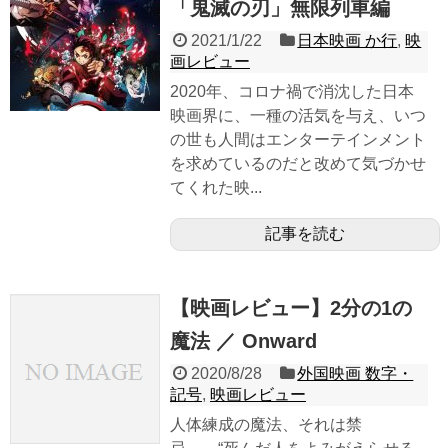
「鬼滅の刃」無限列車編
2021/1/22
日本映画 か行
,
映
画レビュー
2020年、コロナ禍で消沈した日本
映画界に、一種の活気を与え、いつ
の世も人間はエンターテインメント
を求めているのだと改めて気づかせ
てくれた映...
記事を読む
【映画レビュー】2分の1の
魔法 ／ Onward
2020/8/28
外国映画 数字・
記号
,
映画レビュー
人体練成の魔法、それは禁