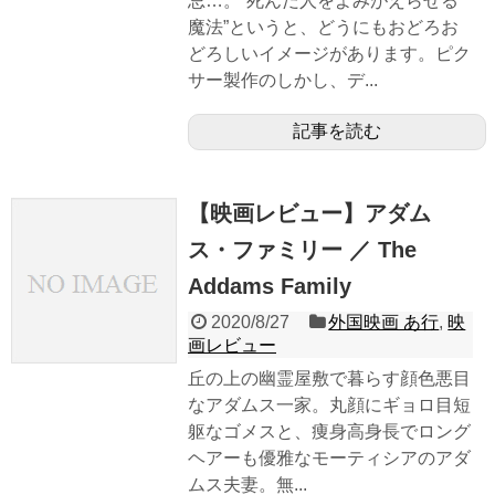
忌…。“死んだ人をよみがえらせる
魔法”というと、どうにもおどろお
どろしいイメージがあります。ピク
サー製作のしかし、デ...
記事を読む
【映画レビュー】アダム
ス・ファミリー ／ The
Addams Family
2020/8/27
外国映画 あ行
,
映
画レビュー
丘の上の幽霊屋敷で暮らす顔色悪目
なアダムス一家。丸顔にギョロ目短
躯なゴメスと、痩身高身長でロング
ヘアーも優雅なモーティシアのアダ
ムス夫妻。無...