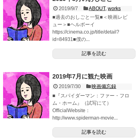
2019/9/7
ABOUT
,
works
■過去のおしごと一覧■＜映画レビ
ュー＞■ヘルボーイ
https://cinema.co.jp/title/detail?
id=84931■僕の...
記事を読む
2019年7月に観た映画
2019/7/30
映画備忘録
■『スパイダーマン：ファー・フロ
ム・ホーム』（試写にて）
OfficialWebsite：
http://www.spiderman-movie...
記事を読む