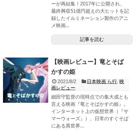
ーが再結集！2017年に公開され、
最終興収51億円超えの大ヒットを記
録したイルミネーション製作のアニ
メ映画...
記事を読む
【映画レビュー】竜とそば
かすの姫
2021/8/2
日本映画 ら行
,
映
画レビュー
細田守監督の現時点での集大成とも
言える映画『竜とそばかすの姫』。
インターネット上の仮想世界（『サ
マーウォーズ』）、日常のすぐそば
にある異世界...