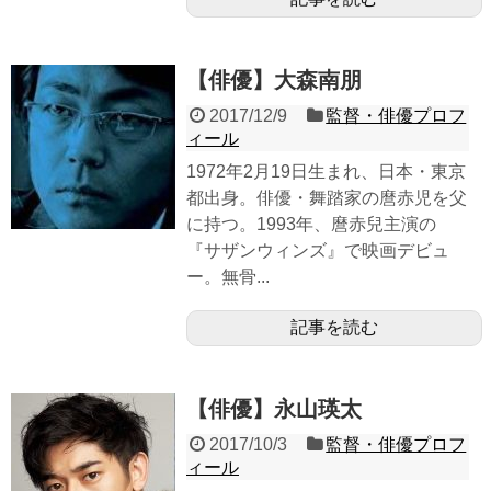
【俳優】大森南朋
2017/12/9
監督・俳優プロフ
ィール
1972年2月19日生まれ、日本・東京
都出身。俳優・舞踏家の麿赤児を父
に持つ。1993年、麿赤兒主演の
『サザンウィンズ』で映画デビュ
ー。無骨...
記事を読む
【俳優】永山瑛太
2017/10/3
監督・俳優プロフ
ィール