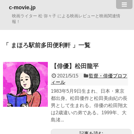
c-movie.jp
映画ライター 松 弥々子 による映画レビューと映画関連情
報！
まほろ駅前多田便利軒
一覧
【俳優】松田龍平
2021/5/15
監督・俳優プロフ
ィール
1983年5月9日生まれ、日本・東京
都出身。松田優作と松田美由紀の長
男として生まれる。俳優の松田翔太
は2歳違いの弟である。1999年、大
島渚...
記事を読む