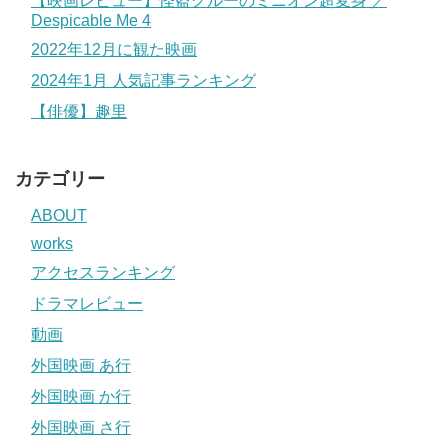
【映画レビュー】怪盗グルーのミニオン超変身 ／
Despicable Me 4
2022年12月に観た映画
2024年1月 人気記事ランキング
【俳優】趣里
カテゴリー
ABOUT
works
アクセスランキング
ドラマレビュー
動画
外国映画 あ行
外国映画 か行
外国映画 さ行