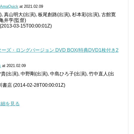
AmaQuick
at 2021.02.09
, 真山明大(出演), 板尾創路(出演), 杉本彩(出演), 古館寛
 亀井亨(監督)
013-03-15T00:00:01Z)
ーズ・ロングバージョン DVD BOX(特典DVD1枚付き2
k
at 2021.02.09
夕貴(出演), 中野剛(出演), 中島ひろ子(出演), 竹中直人(出
書店 (2014-02-28T00:00:01Z)
pで詳細を見る