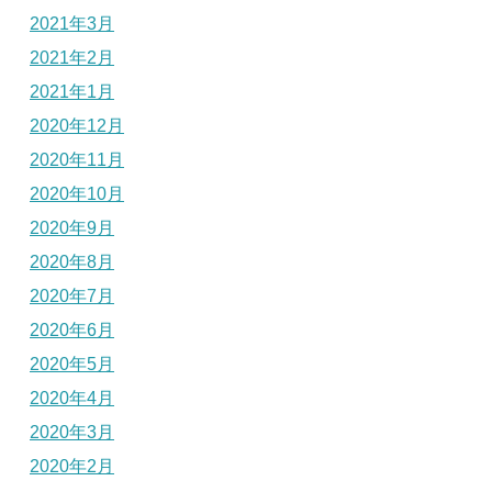
2021年3月
2021年2月
2021年1月
2020年12月
2020年11月
2020年10月
2020年9月
2020年8月
2020年7月
2020年6月
2020年5月
2020年4月
2020年3月
2020年2月