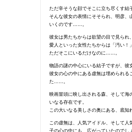
ただ辛そうな顔でそこに立ち尽くす結
そんな彼女の表情にそそられ、明彦、
いくのです……。
彼女は男たちからは欲望の目で見られ
愛人といった女性たちからは「汚い！
ただそこにいるだけなのに……。
物語の謎の中心にいる結子ですが、彼
彼女の心の中にある虚無は埋められる
た……。
映画冒頭に映し出される森、そして海
いなる存在です。
この大いなる美しさの奥にある、底知
この虚無は、人気アイドル、そして人
子の心の中にも、広がっていたのでし