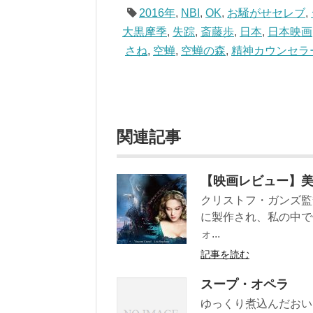
2016年
,
NBI
,
OK
,
お騒がせセレブ
,
大黒摩季
,
失踪
,
斎藤歩
,
日本
,
日本映画
さね
,
空蝉
,
空蝉の森
,
精神カウンセラ
関連記事
【映画レビュー】美女と野獣
クリストフ・ガンズ監
に製作され、私の中で
ォ...
記事を読む
スープ・オペラ
ゆっくり煮込んだおい