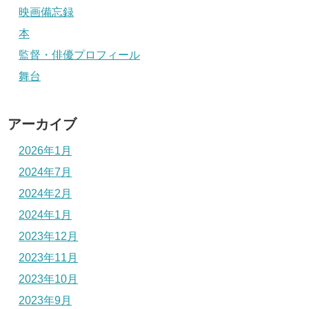
映画備忘録
本
監督・俳優プロフィール
舞台
アーカイブ
2026年1月
2024年7月
2024年2月
2024年1月
2023年12月
2023年11月
2023年10月
2023年9月