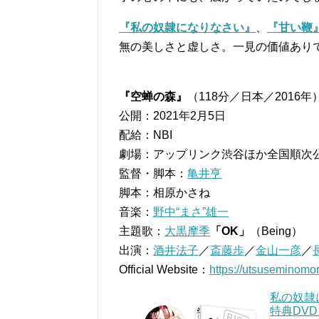
『私の奴隷になりなさい』
、
『甘い鞭
無の美しさと虚しさ。一見の価値あり
『空蝉の森』
（118分／日本／2016年
公開：2021年2月5日
配給：NBI
劇場：アップリンク渋谷ほか全国順次
監督・脚本：
亀井亨
脚本：相原かさね
音楽：
野中“まさ”雄一
主題歌：
大黒摩季
「OK」
（Being）
出演：
酒井法子
／
斎藤歩
／
金山一彦
／
Official Website：
https://utsuseminomor
私の奴隷
特典DVD・