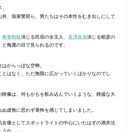
子。
山井、假屋警部ら、男たちはその本性をむき出しにして
、
角替和枝
演じる民宿の女主人、
長澤奈央
演じる昭彦の
」と侮蔑の目で見られるのです。
女はからっぽな空蝉。
ことはなく、ただ無限に広がっていくばかりなのでし
の映像は、何もかもを飲み込んでいくような、静謐な大
れぬ虚無に思わず畏怖を感じてしまいました。
気女優としてスポットライトの中心にいたはずの酒井法
ょうか……。