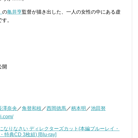
』
の
亀井亨
監督が描き出した、一人の女性の中にある虚
です。
）
公開
長澤奈央
／
角替和枝
／
西岡徳馬
／
柄本明
／
池田努
i.com/
になりなさい ディレクターズカット(本編ブルーレイ・
特典CD 3枚組) [Blu-ray]