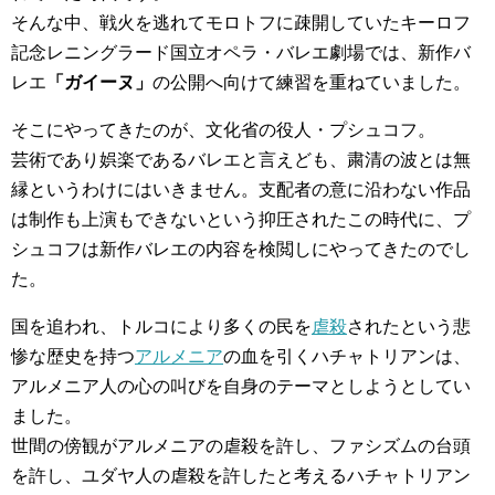
そんな中、戦火を逃れてモロトフに疎開していたキーロフ
記念レニングラード国立オペラ・バレエ劇場では、新作バ
レエ
「ガイーヌ」
の公開へ向けて練習を重ねていました。
そこにやってきたのが、文化省の役人・プシュコフ。
芸術であり娯楽であるバレエと言えども、粛清の波とは無
縁というわけにはいきません。支配者の意に沿わない作品
は制作も上演もできないという抑圧されたこの時代に、プ
シュコフは新作バレエの内容を検閲しにやってきたのでし
た。
国を追われ、トルコにより多くの民を
虐殺
されたという悲
惨な歴史を持つ
アルメニア
の血を引くハチャトリアンは、
アルメニア人の心の叫びを自身のテーマとしようとしてい
ました。
世間の傍観がアルメニアの虐殺を許し、ファシズムの台頭
を許し、ユダヤ人の虐殺を許したと考えるハチャトリアン