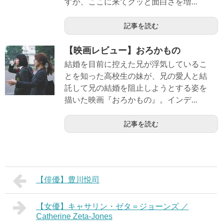
すが、ここに来てグッと面白さを増...
記事を読む
【映画レビュー】おろかもの
結婚を目前に控えた兄が浮気しているこ
とを知った高校生の妹が、兄の愛人と結
託して兄の結婚を阻止しようとする姿を
描いた映画『おろかもの』。インデ...
記事を読む
【俳優】豊川悦司
【女優】キャサリン・ゼタ＝ジョーンズ ／
Catherine Zeta-Jones