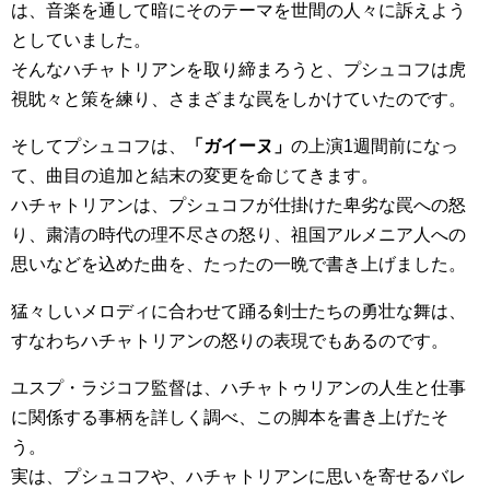
は、音楽を通して暗にそのテーマを世間の人々に訴えよう
としていました。
そんなハチャトリアンを取り締まろうと、プシュコフは虎
視眈々と策を練り、さまざまな罠をしかけていたのです。
そしてプシュコフは、
「ガイーヌ」
の上演1週間前になっ
て、曲目の追加と結末の変更を命じてきます。
ハチャトリアンは、プシュコフが仕掛けた卑劣な罠への怒
り、粛清の時代の理不尽さの怒り、祖国アルメニア人への
思いなどを込めた曲を、たったの一晩で書き上げました。
猛々しいメロディに合わせて踊る剣士たちの勇壮な舞は、
すなわちハチャトリアンの怒りの表現でもあるのです。
ユスプ・ラジコフ監督は、ハチャトゥリアンの人生と仕事
に関係する事柄を詳しく調べ、この脚本を書き上げたそ
う。
実は、プシュコフや、ハチャトリアンに思いを寄せるバレ