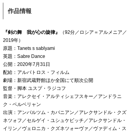
作品情報
『剣の舞 我が心の旋律』
（92分／ロシア＝アルメニア／
2019年）
原題：Tanets s sablyami
英題：Sabre Dance
公開：2020年7月31日
配給：アルバトロス・フィルム
劇場：新宿武蔵野館ほか全国にて順次公開
監督・脚本 ユスプ・ラジコフ
音楽：アレクセイ・アルティシェフスキー／アンドラニ
ク・ベルベリャン
出演：アンバルツム・カバニアン／アレクサンドル・クズ
ネツォフ／セルゲイ・ユシュケビッチ／アレクサンドル・
イリン／ヴェロニカ・クズネツォーヴァ／ヴァディム・ス