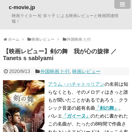
c-movie.jp
映画ライター 松 弥々子 による映画レビューと映画関連情
報！
ホーム
映画レビュー
外国映画 た行
【映画レビュー】剣の舞 我が心の旋律 ／
Tanets s sablyami
2020/9/13
外国映画 た行
,
映画レビュー
アラム・ハチャトゥリアン
の名前は知
らなくとも、そのメロディはきっと誰
もが聞いたことがあるであろう、クラ
シック音楽の超有名曲
「剣の舞」
。
バレエ
「ガイーヌ」
のために書かれた
この名曲が、たったの8時間で作曲さ
れたというエピソードは、けっこう有