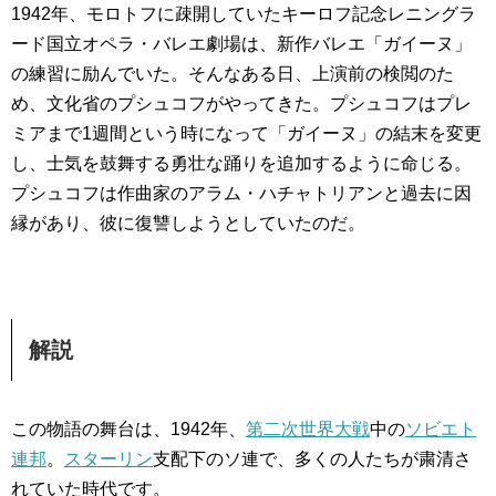
1942年、モロトフに疎開していたキーロフ記念レニングラ
ード国立オペラ・バレエ劇場は、新作バレエ「ガイーヌ」
の練習に励んでいた。そんなある日、上演前の検閲のた
め、文化省のプシュコフがやってきた。プシュコフはプレ
ミアまで1週間という時になって「ガイーヌ」の結末を変更
し、士気を鼓舞する勇壮な踊りを追加するように命じる。
プシュコフは作曲家のアラム・ハチャトリアンと過去に因
縁があり、彼に復讐しようとしていたのだ。
解説
この物語の舞台は、1942年、
第二次世界大戦
中の
ソビエト
連邦
。
スターリン
支配下のソ連で、多くの人たちが粛清さ
れていた時代です。