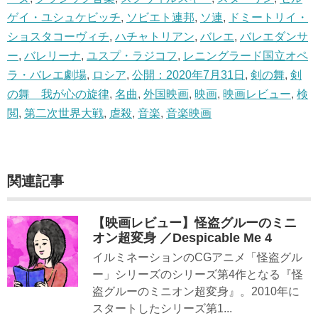
ゲイ・ユシュケビッチ
,
ソビエト連邦
,
ソ連
,
ドミートリイ・
ショスタコーヴィチ
,
ハチャトリアン
,
バレエ
,
バレエダンサ
ー
,
バレリーナ
,
ユスプ・ラジコフ
,
レニングラード国立オペ
ラ・バレエ劇場
,
ロシア
,
公開：2020年7月31日
,
剣の舞
,
剣
の舞 我が心の旋律
,
名曲
,
外国映画
,
映画
,
映画レビュー
,
検
閲
,
第二次世界大戦
,
虐殺
,
音楽
,
音楽映画
関連記事
【映画レビュー】怪盗グルーのミニ
オン超変身 ／Despicable Me 4
イルミネーションのCGアニメ「怪盗グル
ー」シリーズのシリーズ第4作となる『怪
盗グルーのミニオン超変身』。2010年に
スタートしたシリーズ第1...