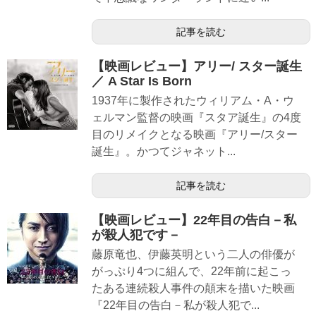
記事を読む
【映画レビュー】アリー/ スター誕生
／ A Star Is Born
1937年に製作されたウィリアム・A・ウ
ェルマン監督の映画『スタア誕生』の4度
目のリメイクとなる映画『アリー/スター
誕生』。かつてジャネット...
記事を読む
【映画レビュー】22年目の告白－私
が殺人犯です－
藤原竜也、伊藤英明という二人の俳優が
がっぷり4つに組んで、22年前に起こっ
たある連続殺人事件の顛末を描いた映画
『22年目の告白－私が殺人犯で...