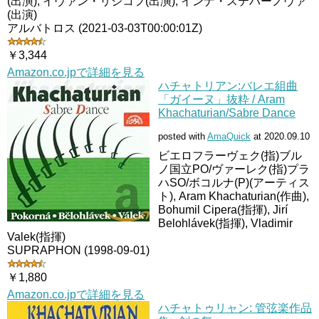
(出演), イヴァン・リジコフ(出演), インナ・ステパーノヴァ
(出演)
アルバトロス (2021-03-03T00:00:01Z)
￥3,344
Amazon.co.jpで詳細を見る
ハチャトリアン:バレエ組曲
「ガイーヌ」抜粋 / Aram
Khachaturian/Sabre Dance
posted with
AmaQuick
at 2020.09.10
ビエロフラーヴェク(指)ブル
ノ国立PO/ヴァーレク(指)プラ
ハSO/ボコルナ(P)(アーティス
ト), Aram Khachaturian(作曲),
Bohumil Cipera(指揮), Jirí
Belohlávek(指揮), Vladimir
Valek(指揮)
SUPRAPHON (1998-09-01)
￥1,880
Amazon.co.jpで詳細を見る
ハチャトゥリャン: 管弦楽作品