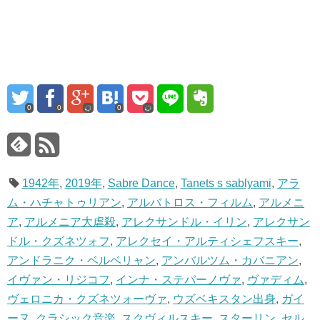
0
0
0
1942年
,
2019年
,
Sabre Dance
,
Tanets s sablyami
,
アラ
ム・ハチャトゥリアン
,
アルバトロス・フィルム
,
アルメニ
ア
,
アルメニア大虐殺
,
アレクサンドル・イリン
,
アレクサン
ドル・クズネツォフ
,
アレクセイ・アルティシェフスキー
,
アンドラニク・ベルベリャン
,
アンバルツム・カバニアン
,
イヴァン・リジコフ
,
インナ・ステパーノヴァ
,
ヴァディム
,
ヴェロニカ・クズネツォーヴァ
,
ウズベキスタン出身
,
ガイ
ーヌ
,
クラシック音楽
,
スクヴィルスキー
,
スターリン
,
セル