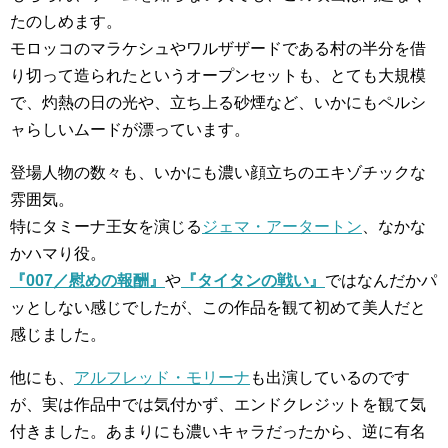
たのしめます。
モロッコのマラケシュやワルザザードである村の半分を借
り切って造られたというオープンセットも、とても大規模
で、灼熱の日の光や、立ち上る砂煙など、いかにもペルシ
ャらしいムードが漂っています。
登場人物の数々も、いかにも濃い顔立ちのエキゾチックな
雰囲気。
特にタミーナ王女を演じる
ジェマ・アータートン
、なかな
かハマり役。
『007／慰めの報酬』
や
『タイタンの戦い』
ではなんだかパ
ッとしない感じでしたが、この作品を観て初めて美人だと
感じました。
他にも、
アルフレッド・モリーナ
も出演しているのです
が、実は作品中では気付かず、エンドクレジットを観て気
付きました。あまりにも濃いキャラだったから、逆に有名