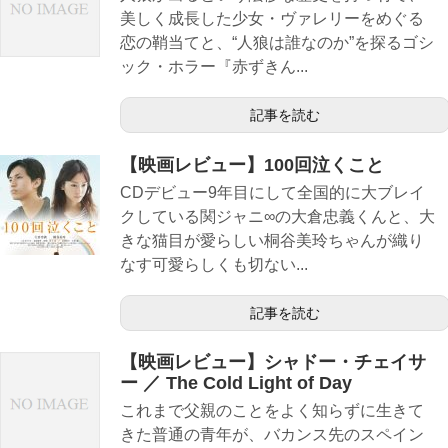
美しく成長した少女・ヴァレリーをめぐる
恋の鞘当てと、“人狼は誰なのか”を探るゴシ
ック・ホラー『赤ずきん...
記事を読む
【映画レビュー】100回泣くこと
CDデビュー9年目にして全国的に大ブレイ
クしている関ジャニ∞の大倉忠義くんと、大
きな猫目が愛らしい桐谷美玲ちゃんが織り
なす可愛らしくも切ない...
記事を読む
【映画レビュー】シャドー・チェイサ
ー ／ The Cold Light of Day
これまで父親のことをよく知らずに生きて
きた普通の青年が、バカンス先のスペイン