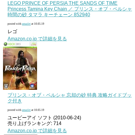
LEGO PRINCE OF PERSIA THE SANDS OF TIME
Princess Tamina Key Chain ／ プリンス・オブ・ペルシャ
時間の砂 タマラ キーチェーン 852940
posted with
amazlet
at 10.05.19
レゴ
Amazon.co.jp で詳細を見る
プリンス・オブ・ペルシャ 忘却の砂 特典 攻略ガイドブッ
ク付き
posted with
amazlet
at 10.05.19
ユービーアイ ソフト (2010-06-24)
売り上げランキング: 714
Amazon.co.jp で詳細を見る