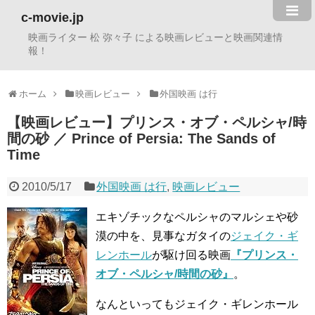
c-movie.jp
映画ライター 松 弥々子 による映画レビューと映画関連情
報！
ホーム
映画レビュー
外国映画 は行
【映画レビュー】プリンス・オブ・ペルシャ/時
間の砂 ／ Prince of Persia: The Sands of
Time
2010/5/17
外国映画 は行
,
映画レビュー
エキゾチックなペルシャのマルシェや砂
漠の中を、見事なガタイの
ジェイク・ギ
レンホール
が駆け回る映画
『プリンス・
オブ・ペルシャ/時間の砂』
。
なんといってもジェイク・ギレンホール