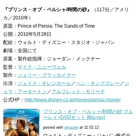
『プリンス・オブ・ペルシャ/時間の砂』
（117分／アメリ
カ／2010年）
原題：Prince of Persia: The Sands of Time
公開：2010年5月28日
配給：ウォルト・ディズニー・スタジオ・ジャパン
劇場：全国にて
原案・製作総指揮：ジョーダン・メックナー
監督：
マイク・ニューウェル
製作：
ジェリー・ブラッカイマー
出演：
ジェイク・ギレンホール
／
べン・キングズレー
／
ジ
ェマ・アータートン
／
アルフレッド・モリーナ
公式HP：
http://www.disney.co.jp/movies/persia-movie/
プリンス・オブ・ペルシャ/時間の砂 ブル
ーレイ+DVDセット [Blu-ray]
posted with
amazlet
at 11.02.12
ウォルト・ディズニー・ジャパン株式会