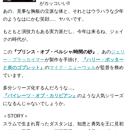
がカッコいい!!
あの、見事な胸板の立派な体と、それとはウラハラな少年
のようなはにかむ笑顔…、ヤバいです。
もともと演技力もある実力派だし、今年は来るね、ジェイ
クの時代が。
この
『プリンス・オブ・ペルシャ/時間の砂』
、あの
ジェリ
ー・ブラッカイマー
が製作を手掛け、
『ハリー・ポッター
と炎のゴブレット』
の
マイク・ニューウェル
が監督を務め
ています。
多分シリーズ化するんだろうな…。
『パイレーツ・オブ・カリビアン』
のような人気シリーズ
になるんじゃないでしょうか。
＜STORY＞
スラムで生まれ育ったダスタンは、知恵と勇気を王に見初