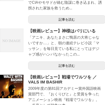
でCIAやモサドが絡む陰謀に巻き込まれ、誘
拐された家族を救うため...
記事を読む
【映画レビュー】神様はバリにいる
「アニキ、あなたまさに鴨居の大将じゃな
いですか…」と、朝の連続テレビ小説「マ
ッサン」を毎日見ている私にとってはデジ
ャブ感がハンパなかったこの...
記事を読む
【映画レビュー】戦場でワルツを ／
VALS IM BASHIR
2009年度の第81回アカデミー賞外国語映画
賞部門で、『おくりびと』と受賞を争った
アニメーション映画『戦場でワルツを』。