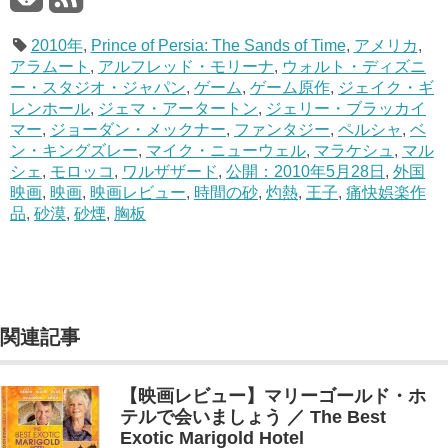
2010年
,
Prince of Persia: The Sands of Time
,
アメリカ
,
アラムート
,
アルフレッド・モリーナ
,
ウォルト・ディズニ
ー・スタジオ・ジャパン
,
ゲーム
,
ゲーム原作
,
ジェイク・ギ
レンホール
,
ジェマ・アータートン
,
ジェリー・ブラッカイ
マー
,
ジョーダン・メックナー
,
ファンタジー
,
ペルシャ
,
ベ
ン・キングズレー
,
マイク・ニューウェル
,
マラケシュ
,
マル
シェ
,
モロッコ
,
ワルザザード
,
公開：2010年5月28日
,
外国
映画
,
映画
,
映画レビュー
,
時間の砂
,
灼熱
,
王子
,
痛快娯楽作
品
,
砂漠
,
砂煙
,
胸板
関連記事
【映画レビュー】マリーゴールド・ホ
テルで会いましょう ／ The Best
Exotic Marigold Hotel