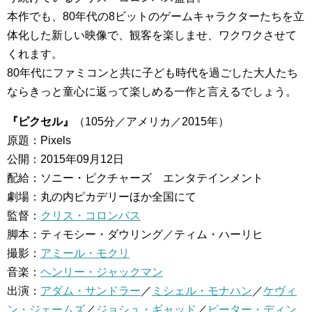
本作でも、80年代の8ビットのゲームキャラクターたちを立
体化した新しい映像で、観客を楽しませ、ワクワクさせて
くれます。
80年代にファミコンと共に子ども時代を過ごした大人たち
ならきっと童心に返って楽しめる一作と言えるでしょう。
『ピクセル』
（105分／アメリカ／2015年）
原題：Pixels
公開：2015年09月12日
配給：ソニー・ピクチャーズ エンタテインメント
劇場：丸の内ピカデリーほか全国にて
監督：
クリス・コロンバス
脚本：ティモシー・ダウリング／ティム・ハーリヒ
撮影：
アミール・モクリ
音楽：
ヘンリー・ジャックマン
出演：
アダム・サンドラー
／
ミシェル・モナハン
／
ケヴィ
ン・ジェームズ
／
ジョシュ・ギャッド
／
ピーター・ディン