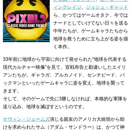
ィンクレイジ
、
ジョシュ・ギャッド
ら、かつてはゲームオタク、今では
ナードとしていけてない日々を送る
中年たちが、ゲームキャラたちから
地球を救うために立ち上がる姿を描
く本作。
33年前に地球から宇宙に向けて発せられた“地球を代表する
現代カルチャー映像”を見て、宣戦布告と勘違いしたエイリ
アンたちが、ギャラガ、アルカノイド、センチピード、パ
ックマンといったゲームキャラに姿を変え、地球を襲って
きます。
そして、そのゲームで先に3勝しなければ、本格的な軍隊を
送り込み、地球を滅ぼすというのです。
ケヴィン・ジェームズ
演じる親友のアメリカ大統領から助
けを求められたサム（アダム・サンドラー）は、かつて神