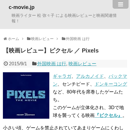
c-movie.jp
映画ライター 松 弥々子 による映画レビューと映画関連情
報！
ホーム
映画レビュー
外国映画 は行
【映画レビュー】ピクセル ／ Pixels
2015/9/1
外国映画 は行
,
映画レビュー
ギャラガ
、
アルカノイド
、
パックマ
ン
、センチピード、
ドンキーコング
など、80年代を席巻したゲームた
ち。
このゲームが立体化され、3Dで地
球を襲ってくる映画
『ピクセル』
。
小さい頃、ゲームを禁止されていてあまりゲームにくわし