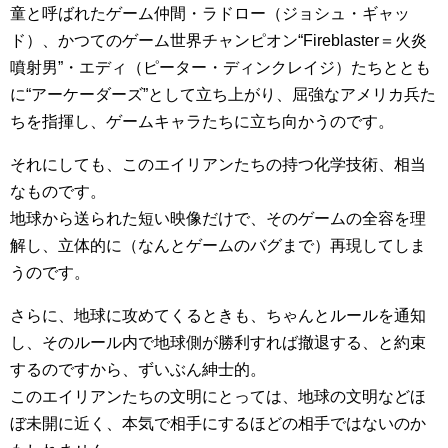
童と呼ばれたゲーム仲間・ラドロー（ジョシュ・ギャッ
ド）、かつてのゲーム世界チャンピオン“Fireblaster＝火炎
噴射男”・エディ（ピーター・ディンクレイジ）たちととも
に“アーケーダーズ”として立ち上がり、屈強なアメリカ兵た
ちを指揮し、ゲームキャラたちに立ち向かうのです。
それにしても、このエイリアンたちの持つ化学技術、相当
なものです。
地球から送られた短い映像だけで、そのゲームの全容を理
解し、立体的に（なんとゲームのバグまで）再現してしま
うのです。
さらに、地球に攻めてくるときも、ちゃんとルールを通知
し、そのルール内で地球側が勝利すれば撤退する、と約束
するのですから、ずいぶん紳士的。
このエイリアンたちの文明にとっては、地球の文明などほ
ぼ未開に近く、本気で相手にするほどの相手ではないのか