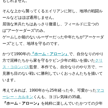
もしれません。
そんな上から襲ってくるエイリアンに対し、地球の戦闘ル
ールなどはほぼ通用しません。
屈強な米兵たちはあっさり撤退し、フィールドに立つの
は“アーケーダーズ”のみ。
ゲームしか能のないルーザーだった中年たちが“アーケーダ
ーズ”として、地球を守るのです。
かつて1990年の
『ホーム・アローン』
で、自分なりのやり
方で泥棒たちから家を守るケビン少年の戦いを描いた
クリ
ス・コロンバス
監督、本作でも、自分なりのやり方で、一
見勝ち目のない戦いに勝利していくおっさんたちを描いて
います。
考えてみれば、1990年から25年経った今、可愛かった
マコ
ーレー・カルキン
くんも、ヨゴレ気味の35歳。
『ホーム・アローン』
を純粋に楽しんでいたかつての少年