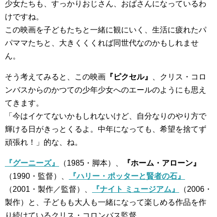
少女たちも、すっかりおじさん、おばさんになっているわ
けですね。
この映画を子どもたちと一緒に観にいく、生活に疲れたパ
パママたちと、大きくくくれば同世代なのかもしれませ
ん。
そう考えてみると、この映画
『ピクセル』
、クリス・コロ
ンバスからのかつての少年少女へのエールのようにも思え
てきます。
「今はイケてないかもしれないけど、自分なりのやり方で
輝ける日がきっとくるよ。中年になっても、希望を捨てず
頑張れ！」的な、ね。
『グーニーズ』
（1985・脚本）、
『ホーム・アローン』
（1990・監督）、
『ハリー・ポッターと賢者の石』
（2001・製作／監督）、
『ナイト ミュージアム』
（2006・
製作）と、子どもも大人も一緒になって楽しめる作品を作
り続けているクリス・コロンバス監督。