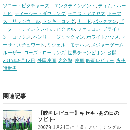
ソニー・ピクチャーズ エンタテインメント
,
ティム・ハー
リヒ
,
ティモシー・ダウリング
,
デニス・アキヤマ
,
トーマ
ス・リッジウェル
,
ドンキーコング
,
ナード
,
パックマン
,
ピ
ーター・ディンクレイジ
,
ピクセル
,
ファミコン
,
ブライア
ン・コックス
,
ヘンリー・ジャックマン
,
ホワイトハウス
,
マ
ーサ・スチュワート
,
ミシェル・モナハン
,
メジャーゲーム
,
ルーザー
,
ローズ・ローリンズ
,
世界チャンピオン
,
公開：
2015年9月12日
,
外国映画
,
岩谷徹
,
映画
,
映画レビュー
,
火炎
噴射男
関連記事
【映画レビュー】キセキ -あの日の
ソビト-
2007年1月24日に「道」というシングル