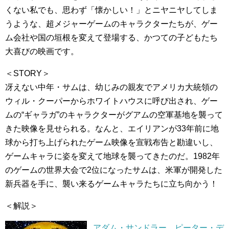
くない私でも、思わず「懐かしい！」とニヤニヤしてしま
うような、超メジャーゲームのキャラクターたちが、ゲー
ム会社や国の垣根を変えて登場する、かつての子どもたち
大喜びの映画です。
＜STORY＞
冴えない中年・サムは、幼じみの親友でアメリカ大統領の
ウィル・クーパーからホワイトハウスに呼び出され、ゲー
ムの“ギャラガ”のキャラクターがグアムの空軍基地を襲って
きた映像を見せられる。なんと、エイリアンが33年前に地
球から打ち上げられたゲーム映像を宣戦布告と勘違いし、
ゲームキャラに姿を変えて地球を襲ってきたのだ。1982年
のゲームの世界大会で2位になったサムは、米軍が開発した
新兵器を手に、襲い来るゲームキャラたちに立ち向かう！
＜解説＞
アダム・サンドラー
、
ピーター・デ