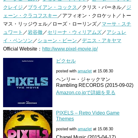
クレイジ
／
ブライアン・コックス
／クリス・パーネル／
ジ
ェーン・クラコフスキー
／アフィオン・クロケット／トー
マス・リッジウェル／ローズ・ローリンズ／
マーサ・スチ
ュワート
／
岩谷徹
／
セリーナ・ウィリアムズ
／
アシュレ
イ・ベンソン
／
ショーン・ビーン
／
デニス・アキヤマ
Official Website：
http://www.pixel-movie.jp/
ピクセル
posted with
amazlet
at 15.08.30
ヘンリー・ジャックマン
Rambling RECORDS (2015-09-02)
Amazon.co.jpで詳細を見る
PIXELS – Retro Video Game
Themes
posted with
amazlet
at 15.08.30
Chapel Music (2015-04-17)