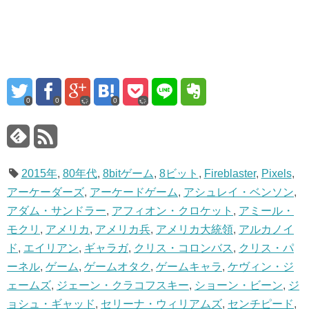
0
0
0
2015年
,
80年代
,
8bitゲーム
,
8ビット
,
Fireblaster
,
Pixels
,
アーケーダーズ
,
アーケードゲーム
,
アシュレイ・ベンソン
,
アダム・サンドラー
,
アフィオン・クロケット
,
アミール・
モクリ
,
アメリカ
,
アメリカ兵
,
アメリカ大統領
,
アルカノイ
ド
,
エイリアン
,
ギャラガ
,
クリス・コロンバス
,
クリス・パ
ーネル
,
ゲーム
,
ゲームオタク
,
ゲームキャラ
,
ケヴィン・ジ
ェームズ
,
ジェーン・クラコフスキー
,
ショーン・ビーン
,
ジ
ョシュ・ギャッド
,
セリーナ・ウィリアムズ
,
センチピード
,