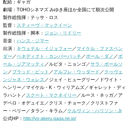
配給：ギャガ
劇場：TOHOシネマズ みゆき座ほか全国にて順次公開
製作総指揮：テッサ・ロス
監督：
スティーヴ・マックイーン
製作総指揮・脚本：
ジョン・リドリー
音楽：
ハンス・ジマー
出演：
キウェテル・イジョフォー
／
マイケル・ファスベン
ダー
／
ベネディクト・カンバーバッチ
／
ポール・ダノ
／
ポ
ール・ジアマッティ
／ルピタ・ニョンゴ／
サラ・ポールソ
ン
／
ブラッド・ピット
／
アルフレ・ウッダード
／
クヮヴェ
ンジャネ・ウォレス
／ジェイ・ヒューグリー／ドワイト・
ヘンリー／マイケル・K・ウィリアムズ／ギャレット・ディ
ラハント／
スクート・マクネイリー
／ルース・ネッガ／ア
デペロ・オデュイエ／クリス・チョーク／クリストファ
ー・ベリー／タラン・キラム／
ケルヴィン・ハリソン・Jr
公式HP：
http://yo-akeru.gaga.ne.jp/