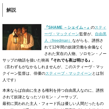
解説
『SHAME －シェイム－』
の
スティ
ーヴ・マックイーン
監督が、
自由黒
人（freedman）
ながらも、誘拐さ
れて12年間の奴隷労働を余儀なく
された実在の人物、ソロモン・ノー
サップの物語を描いた映画
『それでも夜は明ける』
。
（言わずもがなかもしれませんが、このスティーヴ・マッ
クイーン監督は、俳優の
スティーブ・マックイーン
とは別
人です）
本来ならば自由に生きる権利を持つ自由黒人なのに、誘拐
されて奴隷となったソロモン・ノーサップ。
最初に買われた主人・フォード氏は優しい人間だったもの