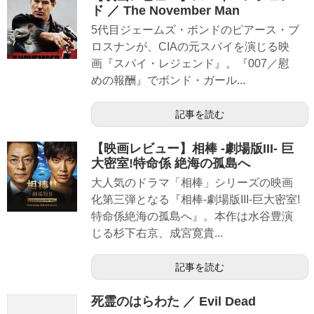
ド ／ The November Man
5代目ジェームズ・ボンドのピアース・ブ
ロスナンが、CIAの元スパイを演じる映
画『スパイ・レジェンド』。『007／慰
めの報酬』でボンド・ガール...
記事を読む
【映画レビュー】相棒 -劇場版III- 巨
大密室!特命係 絶海の孤島へ
大人気のドラマ「相棒」シリーズの映画
化第三弾となる『相棒-劇場版III-巨大密室!
特命係絶海の孤島へ』。本作は水谷豊演
じる杉下右京、成宮寛貴...
記事を読む
死霊のはらわた ／ Evil Dead