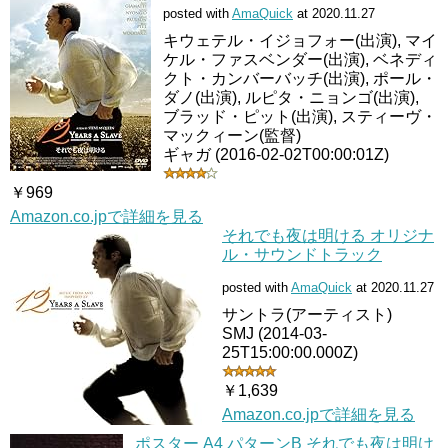
posted with
AmaQuick
at 2020.11.27
キウェテル・イジョフォー(出演), マイ
ケル・ファスベンダー(出演), ベネディ
クト・カンバーバッチ(出演), ポール・
ダノ(出演), ルピタ・ニョンゴ(出演),
ブラッド・ピット(出演), スティーヴ・
マックィーン(監督)
ギャガ (2016-02-02T00:00:01Z)
￥969
Amazon.co.jpで詳細を見る
それでも夜は明ける オリジナ
ル・サウンドトラック
posted with
AmaQuick
at 2020.11.27
サントラ(アーティスト)
SMJ (2014-03-
25T15:00:00.000Z)
￥1,639
Amazon.co.jpで詳細を見る
ポスター A4 パターンB それでも夜は明け