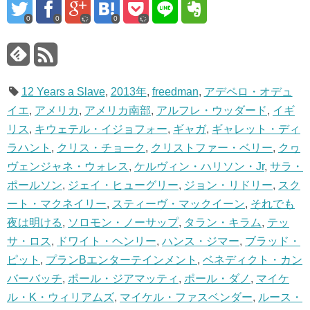
0
0
0
12 Years a Slave
,
2013年
,
freedman
,
アデペロ・オデュ
イエ
,
アメリカ
,
アメリカ南部
,
アルフレ・ウッダード
,
イギ
リス
,
キウェテル・イジョフォー
,
ギャガ
,
ギャレット・ディ
ラハント
,
クリス・チョーク
,
クリストファー・ベリー
,
クヮ
ヴェンジャネ・ウォレス
,
ケルヴィン・ハリソン・Jr
,
サラ・
ポールソン
,
ジェイ・ヒューグリー
,
ジョン・リドリー
,
スク
ート・マクネイリー
,
スティーヴ・マックイーン
,
それでも
夜は明ける
,
ソロモン・ノーサップ
,
タラン・キラム
,
テッ
サ・ロス
,
ドワイト・ヘンリー
,
ハンス・ジマー
,
ブラッド・
ピット
,
プランBエンターテインメント
,
ベネディクト・カン
バーバッチ
,
ポール・ジアマッティ
,
ポール・ダノ
,
マイケ
ル・K・ウィリアムズ
,
マイケル・ファスベンダー
,
ルース・