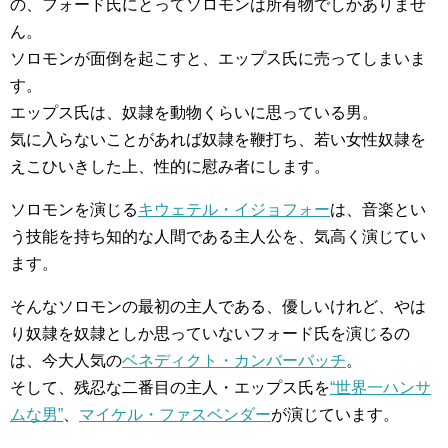
の、フォード氏にとってソロモンは所有物でしかありませ
ん。
ソロモンが面倒を起こすと、エップス氏に売ってしまいま
す。
エップス氏は、奴隷を動物くらいに思っている男。
気に入らないことがあれば奴隷を鞭打ち、若い女性奴隷を
えこひいきした上、性的に慰み者にします。
ソロモンを演じる
キウェテル・イジョフォー
は、音楽とい
う技能を持ち知的な人間である主人公を、気高く演じてい
ます。
そんなソロモンの最初の主人である、優しいけれど、やは
り奴隷を奴隷としか思っていないフォード氏を演じるの
は、今大人気の
ベネディクト・カンバーバッチ
。
そして、残忍な二番目の主人・エップス氏を
“世界一ハンサ
ムな男”
、
マイケル・ファスベンダー
が演じています。