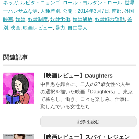
ネッガ
,
ルピタ・ニョンゴ
,
ロール・ヨルダン・ロール
,
世界
一ハンサムな男
,
人種差別
,
公開：2014年3月7日
,
南部
,
外国
映画
,
奴隷
,
奴隷制度
,
奴隷労働
,
奴隷解放
,
奴隷解放運動
,
差
別
,
映画
,
映画レビュー
,
暴力
,
自由黒人
関連記事
【映画レビュー】Daughters
中目黒を舞台に、二人の27歳女性の人生
の選択を描いた映画『Daughters』。東京
で暮らし、働き、日々を楽しみ、仕事に
勤しんでいる女性たち...
記事を読む
【映画レビュー】スパイ・レジェン