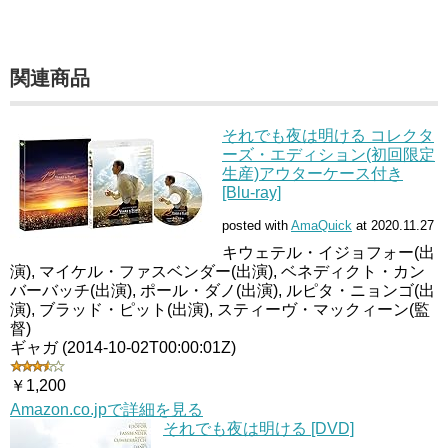
関連商品
それでも夜は明ける コレクタ
ーズ・エディション(初回限定
生産)アウターケース付き
[Blu-ray]
posted with
AmaQuick
at 2020.11.27
キウェテル・イジョフォー(出
演), マイケル・ファスベンダー(出演), ベネディクト・カン
バーバッチ(出演), ポール・ダノ(出演), ルピタ・ニョンゴ(出
演), ブラッド・ピット(出演), スティーヴ・マックィーン(監
督)
ギャガ (2014-10-02T00:00:01Z)
￥1,200
Amazon.co.jpで詳細を見る
それでも夜は明ける [DVD]