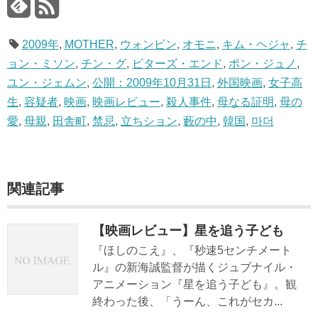
2009年
,
MOTHER
,
ウォンビン
,
オモニ
,
キム・ヘジャ
,
チ
ョン・ミソン
,
チン・グ
,
ビターズ・エンド
,
ポン・ジュノ
,
ユン・ジェムン
,
公開：2009年10月31日
,
外国映画
,
女子高
生
,
容疑者
,
映画
,
映画レビュー
,
殺人事件
,
母なる証明
,
母の
愛
,
母親
,
田舎町
,
禁忌
,
立ちション
,
藪の中
,
韓国
,
마더
関連記事
【映画レビュー】星を追う子ども
『ほしのこえ』、『秒速5センチメート
ル』の新海誠監督が描くジュブナイル・
アニメーション『星を追う子ども』。観
終わった後、「うーん、これがセカ...