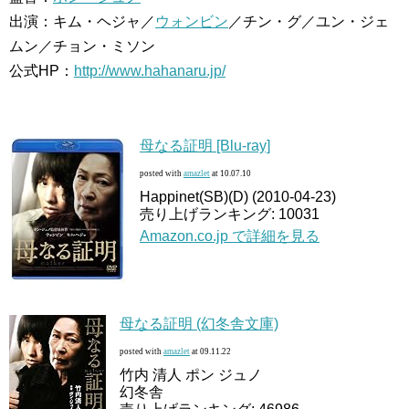
出演：キム・ヘジャ／
ウォンビン
／チン・グ／ユン・ジェ
ムン／チョン・ミソン
公式HP：
http://www.hahanaru.jp/
母なる証明 [Blu-ray]
posted with
amazlet
at 10.07.10
Happinet(SB)(D) (2010-04-23)
売り上げランキング: 10031
Amazon.co.jp で詳細を見る
母なる証明 (幻冬舎文庫)
posted with
amazlet
at 09.11.22
竹内 清人 ポン ジュノ
幻冬舎