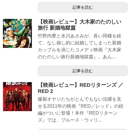
記事を読む
【映画レビュー】大木家のたのしい
旅行 新婚地獄篇
竹野内豊と水川あさみが、長い同棲を経
て、なし崩し的に結婚してしまった新婚
カップルを演じたコメディ映画『大木家
のたのしい旅行新婚地獄篇』。あん...
記事を読む
【映画レビュー】REDリターンズ ／
RED 2
爆裂オヤジたちがとんでもない活躍を見
せる2011年の映画『RED／レッド』の続
編がついに登場！本作『REDリターン
ズ』では、ブルース・ウィリ...