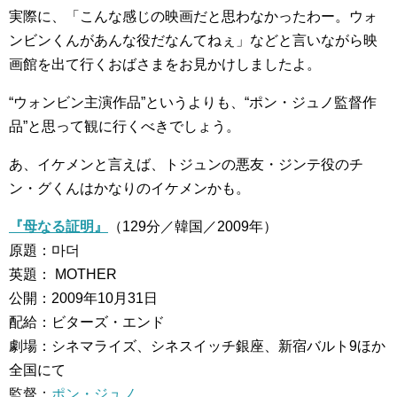
実際に、「こんな感じの映画だと思わなかったわー。ウォ
ンビンくんがあんな役だなんてねぇ」などと言いながら映
画館を出て行くおばさまをお見かけしましたよ。
“ウォンビン主演作品”というよりも、“ポン・ジュノ監督作
品”と思って観に行くべきでしょう。
あ、イケメンと言えば、トジュンの悪友・ジンテ役のチ
ン・グくんはかなりのイケメンかも。
『母なる証明』
（129分／韓国／2009年）
原題：마더
英題： MOTHER
公開：2009年10月31日
配給：ビターズ・エンド
劇場：シネマライズ、シネスイッチ銀座、新宿バルト9ほか
全国にて
監督：
ポン・ジュノ