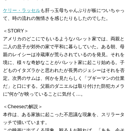
ケリー・ラッセル
も肝っ玉母ちゃんぶりが板についちゃっ
て、時の流れの無情さを感じたりもしたのでした。
＜STORY＞
アメリカのどこにでもいるようなバレット家では、両親と
二人の息子が郊外の家で平和に暮らしていた。ある朝、母
親のレイシーは冷蔵庫が荒らされているのを発見。それを
境に、様々な奇妙なことがバレット家に起こり始める。子
どものイタズラかと思われたが長男のジェシーはそれを否
定。次男のサムは、何かを見たらしく「ブギーマンの仕業
だ」と口にする。父親のダニエルは取り付けた防犯カメラ
に“何か”が映っていることに気付く…。
＜Cheeseの解説＞
本作は、ある家族に起こった不思議な現象を、スリラータ
ッチで描いています。
この映画に出てくる現象、観る人が観れば、「ああ、今そ