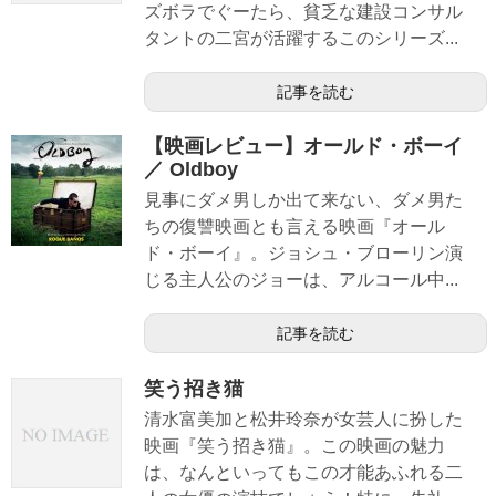
ズボラでぐーたら、貧乏な建設コンサル
タントの二宮が活躍するこのシリーズ...
記事を読む
【映画レビュー】オールド・ボーイ
／ Oldboy
見事にダメ男しか出て来ない、ダメ男た
ちの復讐映画とも言える映画『オール
ド・ボーイ』。ジョシュ・ブローリン演
じる主人公のジョーは、アルコール中...
記事を読む
笑う招き猫
清水富美加と松井玲奈が女芸人に扮した
映画『笑う招き猫』。この映画の魅力
は、なんといってもこの才能あふれる二