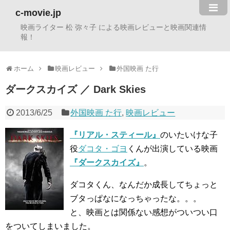
c-movie.jp
映画ライター 松 弥々子 による映画レビューと映画関連情
報！
ホーム
映画レビュー
外国映画 た行
ダークスカイズ ／ Dark Skies
2013/6/25
外国映画 た行
,
映画レビュー
『リアル・スティール』
のいたいけな子
役
ダコタ・ゴヨ
くんが出演している映画
『ダークスカイズ』
。
ダコタくん、なんだか成長してちょっと
ブタっぱなになっちゃったな。。。
と、映画とは関係ない感想がついつい口
をついてしまいました。