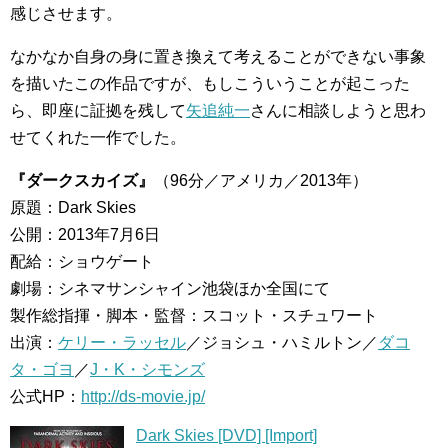
感じさせます。
なかなか自身の身に置き換えて考えることができない事象
を描いたこの作品ですが、もしこういうことが起こった
ら、即座に証拠を残して
矢追純一
さんに相談しようと思わ
せてくれた一作でした。
『ダークスカイズ』
（96分／アメリカ／2013年）
原題：Dark Skies
公開：2013年7月6日
配給：ショウゲート
劇場：シネマサンシャイン池袋ほか全国にて
製作総指揮・脚本・監督：スコット・スチュワート
出演：
ケリー・ラッセル
／ジョシュ・ハミルトン／
ダコ
タ・ゴヨ
／
J・K・シモンズ
公式HP：
http://ds-movie.jp/
Dark Skies [DVD] [Import]