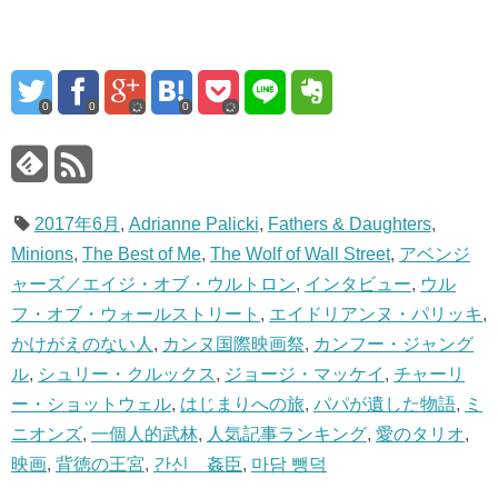
0
0
0
2017年6月
,
Adrianne Palicki
,
Fathers & Daughters
,
Minions
,
The Best of Me
,
The Wolf of Wall Street
,
アベンジ
ャーズ／エイジ・オブ・ウルトロン
,
インタビュー
,
ウル
フ・オブ・ウォールストリート
,
エイドリアンヌ・パリッキ
,
かけがえのない人
,
カンヌ国際映画祭
,
カンフー・ジャング
ル
,
シュリー・クルックス
,
ジョージ・マッケイ
,
チャーリ
ー・ショットウェル
,
はじまりへの旅
,
パパが遺した物語
,
ミ
ニオンズ
,
一個人的武林
,
人気記事ランキング
,
愛のタリオ
,
映画
,
背徳の王宮
,
간신 姦臣
,
마담 뺑덕