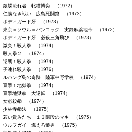
銀蝶流れ者 牝猫博奕 （1972）
仁義なき戦い 広島死闘篇 （1973）
ボディガード牙 （1973）
東京＝ソウル＝バンコック 実録麻薬地帯 （1973）
ボディガード牙 必殺三角飛び （1973）
激突！殺人拳 （1974）
殺人拳２ （1974）
逆襲！殺人拳 （1974）
子連れ殺人拳 （1976）
ルバング島の奇跡 陸軍中野学校 （1974）
直撃！地獄拳 （1974）
直撃地獄拳 大逆転 （1974）
女必殺拳 （1974）
少林寺拳法 （1975）
若い貴族たち １３階段のマキ （1975）
ウルフガイ 燃えろ狼男 （1975）