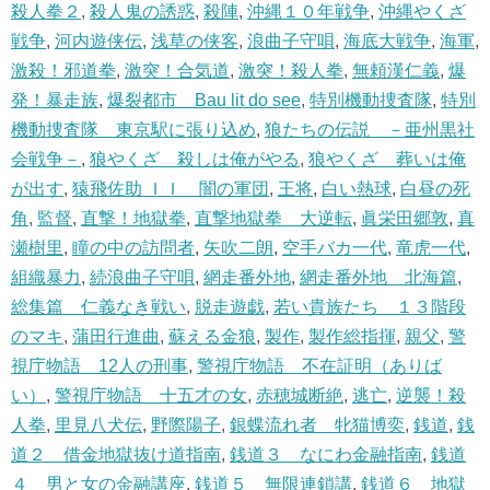
殺人拳２
,
殺人鬼の誘惑
,
殺陣
,
沖縄１０年戦争
,
沖縄やくざ
戦争
,
河内遊侠伝
,
浅草の侠客
,
浪曲子守唄
,
海底大戦争
,
海軍
,
激殺！邪道拳
,
激突！合気道
,
激突！殺人拳
,
無頼漢仁義
,
爆
発！暴走族
,
爆裂都市 Bau lit do see
,
特別機動捜査隊
,
特別
機動捜査隊 東京駅に張り込め
,
狼たちの伝説 －亜州黒社
会戦争－
,
狼やくざ 殺しは俺がやる
,
狼やくざ 葬いは俺
が出す
,
猿飛佐助 ＩＩ 闇の軍団
,
王将
,
白い熱球
,
白昼の死
角
,
監督
,
直撃！地獄拳
,
直撃地獄拳 大逆転
,
眞栄田郷敦
,
真
瀬樹里
,
瞳の中の訪問者
,
矢吹二朗
,
空手バカ一代
,
竜虎一代
,
組織暴力
,
続浪曲子守唄
,
網走番外地
,
網走番外地 北海篇
,
総集篇 仁義なき戦い
,
脱走遊戯
,
若い貴族たち １３階段
のマキ
,
蒲田行進曲
,
蘇える金狼
,
製作
,
製作総指揮
,
親父
,
警
視庁物語 12人の刑事
,
警視庁物語 不在証明（ありば
い）
,
警視庁物語 十五才の女
,
赤穂城断絶
,
逃亡
,
逆襲！殺
人拳
,
里見八犬伝
,
野際陽子
,
銀蝶流れ者 牝猫博奕
,
銭道
,
銭
道２ 借金地獄抜け道指南
,
銭道３ なにわ金融指南
,
銭道
４ 男と女の金融講座
,
銭道５ 無限連鎖講
,
銭道６ 地獄