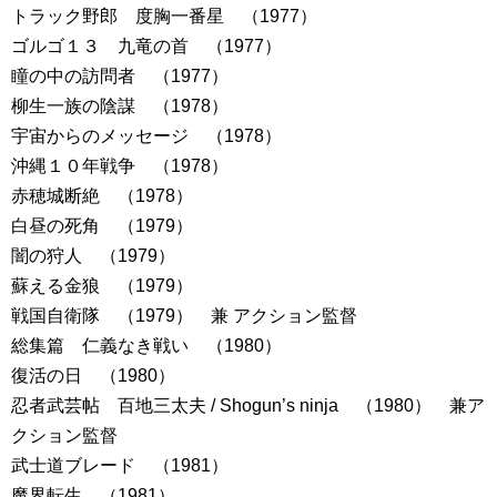
トラック野郎 度胸一番星 （1977）
ゴルゴ１３ 九竜の首 （1977）
瞳の中の訪問者 （1977）
柳生一族の陰謀 （1978）
宇宙からのメッセージ （1978）
沖縄１０年戦争 （1978）
赤穂城断絶 （1978）
白昼の死角 （1979）
闇の狩人 （1979）
蘇える金狼 （1979）
戦国自衛隊 （1979） 兼 アクション監督
総集篇 仁義なき戦い （1980）
復活の日 （1980）
忍者武芸帖 百地三太夫 / Shogun’s ninja （1980） 兼ア
クション監督
武士道ブレード （1981）
魔界転生 （1981）