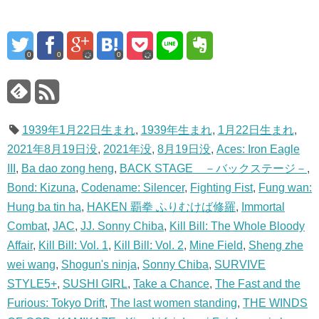
0
0
0
1939年1月22日生まれ
,
1939年生まれ
,
1月22日生まれ
,
2021年8月19日没
,
2021年没
,
8月19日没
,
Aces: Iron Eagle
III
,
Ba dao zong heng
,
BACK STAGE －バックステージ－
,
Bond: Kizuna
,
Codename: Silencer
,
Fighting Fist
,
Fung wan:
Hung ba tin ha
,
HAKEN 覇拳 ふりむけば修羅
,
Immortal
Combat
,
JAC
,
JJ. Sonny Chiba
,
Kill Bill: The Whole Bloody
Affair
,
Kill Bill: Vol. 1
,
Kill Bill: Vol. 2
,
Mine Field
,
Sheng zhe
wei wang
,
Shogun's ninja
,
Sonny Chiba
,
SURVIVE
STYLE5+
,
SUSHI GIRL
,
Take a Chance
,
The Fast and the
Furious: Tokyo Drift
,
The last women standing
,
THE WINDS