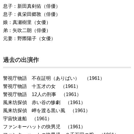
息子：新田真剣佑（俳優）
息子：眞栄田郷敦（俳優）
娘：真瀬樹里（女優）
弟：矢吹二朗（俳優）
元妻：野際陽子（女優）
過去の出演作
警視庁物語 不在証明（ありばい） （1961）
警視庁物語 十五才の女 （1961）
警視庁物語 12人の刑事 （1961）
風来坊探偵 赤い谷の惨劇 （1961）
風来坊探偵 岬を渡る黒い風 （1961）
宇宙快速船 （1961）
ファンキーハットの快男児 （1961）