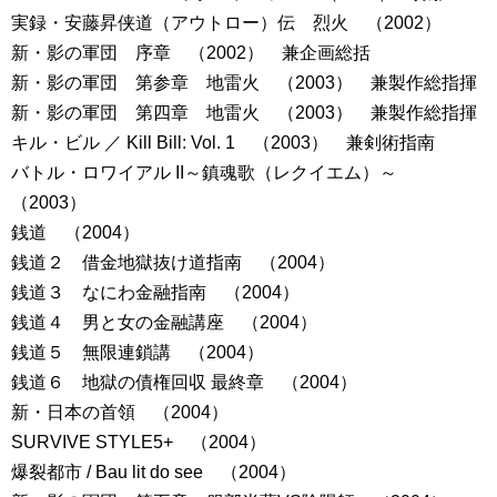
実録・安藤昇侠道（アウトロー）伝 烈火 （2002）
新・影の軍団 序章 （2002） 兼企画総括
新・影の軍団 第参章 地雷火 （2003） 兼製作総指揮
新・影の軍団 第四章 地雷火 （2003） 兼製作総指揮
キル・ビル ／ Kill Bill: Vol. 1 （2003） 兼剣術指南
バトル・ロワイアル II～鎮魂歌（レクイエム）～
（2003）
銭道 （2004）
銭道２ 借金地獄抜け道指南 （2004）
銭道３ なにわ金融指南 （2004）
銭道４ 男と女の金融講座 （2004）
銭道５ 無限連鎖講 （2004）
銭道６ 地獄の債権回収 最終章 （2004）
新・日本の首領 （2004）
SURVIVE STYLE5+ （2004）
爆裂都市 / Bau lit do see （2004）