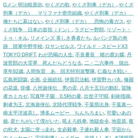
Gメン 明治暗黒街
,
やくざの歌
,
やくざ刑事（デカ）
,
やくざ
刑事（デカ） マリファナ密売組織
,
やくざ刑事（デカ）
俺たちに墓はない
,
やくざ刑事（デカ） 恐怖の毒ガス
,
や
くざ戦争 日本の首領（ドン）
,
ラグビー野郎
,
リゾート・
トゥ・キル
,
リメインズ 美しき勇者たち
,
ルバング島の奇
跡 陸軍中野学校
,
ロサンゼルス
,
ワイルド・スピードX3
TOKYO DRIFT
,
わが恐喝の人生
,
不良番長 猪の鹿お蝶
,
丹
波哲郎の大霊界 死んだらどうなる
,
二・二六事件 脱出
,
享年82歳
,
人間魚雷 あゝ回天特別攻撃隊
,
仁義なき戦い
広島死闘篇
,
企画
,
企画総括
,
伊賀忍法帖
,
伊賀野カバ丸
,
修羅
の花道
,
俳優
,
八州遊侠伝 男の盃
,
八月十五日の動乱
,
冒険
者カミカゼ
,
写真甲子園 0.5秒の夏
,
出世子守唄
,
剣術指南
,
剩者为王
,
北海遊侠伝
,
北陸代理戦争
,
千葉県出身
,
千葉真一
,
南太平洋波高し
,
博多ムービー ちんちろまい
,
可愛いあの
娘
,
君たちがいて僕がいた
,
吼えろ鉄拳
,
地獄命令
,
地雷原
,
夜
の牝犬
,
太陽に突っ走れ
,
女必殺拳
,
子連れ殺人拳
,
宇宙から
のメッセージ
,
宇宙刑事シャイダー 追跡！しぎしぎ誘拐団
,