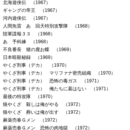
北海遊侠伝 （1967）
ギャングの帝王 （1967）
河内遊侠伝 （1967）
人間魚雷 あゝ回天特別攻撃隊 （1968）
陸軍諜報３３ （1968）
あゝ予科練 （1968）
不良番長 猪の鹿お蝶 （1969）
日本暗殺秘録 （1969）
やくざ刑事（デカ） （1970）
やくざ刑事（デカ） マリファナ密売組織 （1970）
やくざ刑事（デカ） 恐怖の毒ガス （1971）
やくざ刑事（デカ） 俺たちに墓はない （1971）
最後の特攻隊 （1970）
狼やくざ 殺しは俺がやる （1972）
狼やくざ 葬いは俺が出す （1972）
麻薬売春Ｇメン （1972）
麻薬売春Ｇメン 恐怖の肉地獄 （1972）