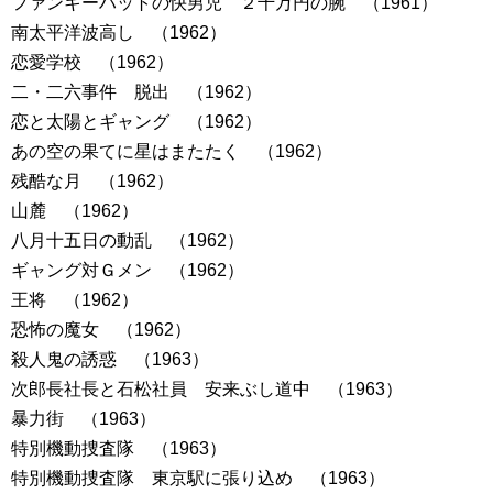
ファンキーハットの快男児 ２千万円の腕 （1961）
南太平洋波高し （1962）
恋愛学校 （1962）
二・二六事件 脱出 （1962）
恋と太陽とギャング （1962）
あの空の果てに星はまたたく （1962）
残酷な月 （1962）
山麓 （1962）
八月十五日の動乱 （1962）
ギャング対Ｇメン （1962）
王将 （1962）
恐怖の魔女 （1962）
殺人鬼の誘惑 （1963）
次郎長社長と石松社員 安来ぶし道中 （1963）
暴力街 （1963）
特別機動捜査隊 （1963）
特別機動捜査隊 東京駅に張り込め （1963）