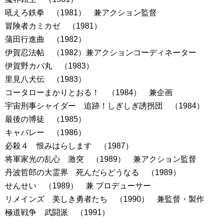
吼えろ鉄拳 （1981） 兼アクション監督
冒険者カミカゼ （1981）
蒲田行進曲 （1982）
伊賀忍法帖 （1982）兼アクションコーディネーター
伊賀野カバ丸 （1983）
里見八犬伝 （1983）
コータローまかりとおる！ （1984） 兼企画
宇宙刑事シャイダー 追跡！しぎしぎ誘拐団 （1984）
最後の博徒 （1985）
キャバレー （1986）
必殺４ 恨みはらします （1987）
将軍家光の乱心 激突 （1989） 兼アクション監督
丹波哲郎の大霊界 死んだらどうなる （1989）
せんせい （1989） 兼 プロデューサー
リメインズ 美しき勇者たち （1990） 兼監督・製作
極道戦争 武闘派 （1991）