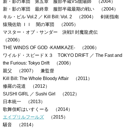
新・影の軍団 第五章 服部半蔵VS陰陽師 （2004）
新・影の軍団 最終章 服部半蔵最期の戦い （2004）
キル・ビル Vol.2 ／ Kill Bill: Vol. 2 （2004） 剣術指南
猿飛佐助 ＩＩ 闇の軍団 （2005）
マスター・オブ・サンダー 決戦!! 封魔龍虎伝
（2006）
THE WINDS OF GOD -KAMIKAZE- （2006）
ワイルド・スピードＸ３ TOKYO DRIFT ／ The Fast and
the Furious: Tokyo Drift （2006）
親父 （2007） 兼監督
Kill Bill: The Whole Bloody Affair （2011）
修羅の花道 （2012）
SUSHI GIRL ／ Sushi Girl （2012）
日本統一 （2013）
歌舞伎町はいすくーる （2014）
エイプリルフールズ
（2015）
騒音 （2014）