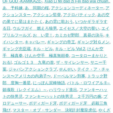
OF GOD -KAMIKAZE-
,
Xiao Li fei dao zi Fei dao wai chuan.
,
あゝ予科練
,
あゝ同期の桜
,
アクションコーディネーター
,
ア
クションスター
,
アクション監督
,
アクロバティック
,
あの空
の果てに星はまたたく
,
あの雲に歌おう
,
いつかギラギラす
る日
,
ウルフガイ 燃えろ狼男
,
エイセス／大空の誓い
,
エイ
プリルフールズ
,
おゝい雲！
,
カミカゼ野郎 真昼の決斗
,
キ
イハンター
,
キャバレー
,
ギャングの帝王
,
ギャング対Ｇメン
,
ギャング忠臣蔵
,
キル・ビル
,
キル・ビル Vol.2
,
けんか空
手 極真拳
,
けんか空手 極真無頼拳
,
コータローまかりと
おる!
,
ゴルゴ１３ 九竜の首
,
ザ・サイレンサー
,
サニー千
葉
,
ジャパンアクションクラブ
,
せんせい
,
テイク・ア・チャ
ンス〜アメリカの内弟子〜
,
ドーベルマン刑事
,
トラック野
郎 度胸一番星
,
にっぽん泥棒物語
,
バトル・ロワイアル II～
鎮魂歌（レクイエム）～
,
ハリウッド進出
,
ファンキーハッ
トの快男児
,
ファンキーハットの快男児 ２千万円の腕
,
プ
ロデューサー
,
ボディガード牙
,
ボディガード牙 必殺三角
飛び
,
マスター・オブ・サンダー 決戦!! 封魔龍虎伝
,
やくざ