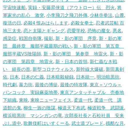
宇宙快速船
,
実録・安藤昇侠道（アウトロー）伝 烈火
,
将
軍家光の乱心 激突
,
小李飛刀之飛刀外傳
,
少林寺拳法
,
山麓
,
復活の日
,
必殺4 恨みはらします
,
必殺女拳士
,
忍者武芸帖 百
地三太夫
,
恋と太陽とギャング
,
恋愛学校
,
恐怖の魔女
,
悪名
,
感染症
,
戦国自衛隊
,
撮影
,
新・影の軍団 序章
,
新・影の軍
団 最終章 服部半蔵最期の戦い
,
新・影の軍団 第五章
服部半蔵VS陰陽師
,
新・影の軍団 第参章 地雷火
,
新・影
の軍団 第四章 地雷火
,
新・日本の首領
,
新仁義なき戦
い 組長の首
,
新型コロナウィルス
,
新幹線大爆破
,
新田真剣
佑
,
日本
,
日本の仁義
,
日本暗殺秘録
,
日本統一
,
明治暗黒街
,
時代劇
,
暴力街
,
最後の博徒
,
最後の特攻隊
,
東京＝ソウル＝
バンコック 実録麻薬地帯
,
東京アンタッチャブル 売春地
下組織
,
東映
,
東映ニューフェイス
,
柔道一代
,
柔道一代 講
道館の鬼
,
柳生一族の陰謀
,
極道天下布武
,
極道戦争 武闘派
,
横浜暗黒街 マシンガンの竜
,
次郎長社長と石松社員 安来
ぶし道中
,
歌舞伎町はいすくーる
,
武士道ブレード
,
残酷な月
,