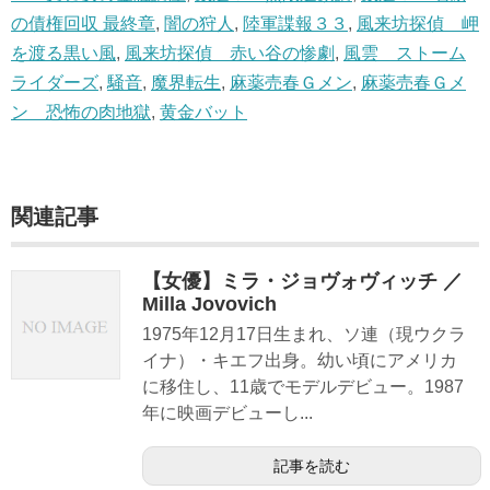
の債権回収 最終章
,
闇の狩人
,
陸軍諜報３３
,
風来坊探偵 岬
を渡る黒い風
,
風来坊探偵 赤い谷の惨劇
,
風雲 ストーム
ライダーズ
,
騒音
,
魔界転生
,
麻薬売春Ｇメン
,
麻薬売春Ｇメ
ン 恐怖の肉地獄
,
黄金バット
関連記事
【女優】ミラ・ジョヴォヴィッチ ／
Milla Jovovich
1975年12月17日生まれ、ソ連（現ウクラ
イナ）・キエフ出身。幼い頃にアメリカ
に移住し、11歳でモデルデビュー。1987
年に映画デビューし...
記事を読む