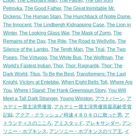
Edge
,
The Elephant Man
,
The Father
,
The Girl from
Petrovka
,
The Good Father
,
The Great Inimitable Mr.
Dickens
,
The Human Stain
,
The Hunchback of Notre Dame
,
The Innocent
,
The Lindbergh Kidnapping Case
,
The Lion in
Winter
,
The Looking Glass War
,
The Mask of Zorro
,
The
Remains of the Day
,
The Rite
,
The Road to Wellville
,
The
Silence of the Lambs
,
The Tenth Man
,
The Trial
,
The Two
Popes
,
The Virtuoso
,
The White Bus
,
The Wolfman
,
The
World's Fastest Indian
,
Thor
,
Thor: Ragnarök
,
Thor: The
Dark World
,
Titus
,
To Be the Best
,
Transformers: The Last
Knight
,
Victory at Entebbe
,
When Eight Bells Toll
,
Where Are
You
,
Where I Stand: The Hank Greenspun Story
,
You Will
Meet a Tall Dark Stranger
,
Young Winston
,
アウトバーン
,
ア
カデミー賞主演男優賞
,
アカデミー賞主演男優賞最高齢受賞
記録
,
アクア・クラッシュ／時速４８０キロに散った男
,
ア
トランティスのこころ
,
アミスタッド
,
アレキサンダー
,
アン
ソニー・ホプキンス
,
アンソニー・ホプキンスのリア王
,
イ