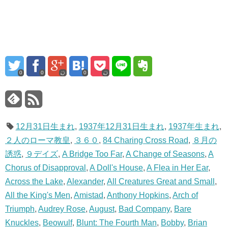
0
0
0
12月31日生まれ
,
1937年12月31日生まれ
,
1937年生まれ
,
２人のローマ教皇
,
３６０
,
84 Charing Cross Road
,
８月の
誘惑
,
９デイズ
,
A Bridge Too Far
,
A Change of Seasons
,
A
Chorus of Disapproval
,
A Doll's House
,
A Flea in Her Ear
,
Across the Lake
,
Alexander
,
All Creatures Great and Small
,
All the King's Men
,
Amistad
,
Anthony Hopkins
,
Arch of
Triumph
,
Audrey Rose
,
August
,
Bad Company
,
Bare
Knuckles
,
Beowulf
,
Blunt: The Fourth Man
,
Bobby
,
Brian