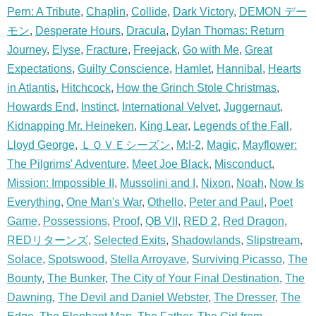
Pern: A Tribute
,
Chaplin
,
Collide
,
Dark Victory
,
DEMON デー
モン
,
Desperate Hours
,
Dracula
,
Dylan Thomas: Return
Journey
,
Elyse
,
Fracture
,
Freejack
,
Go with Me
,
Great
Expectations
,
Guilty Conscience
,
Hamlet
,
Hannibal
,
Hearts
in Atlantis
,
Hitchcock
,
How the Grinch Stole Christmas
,
Howards End
,
Instinct
,
International Velvet
,
Juggernaut
,
Kidnapping Mr. Heineken
,
King Lear
,
Legends of the Fall
,
Lloyd George
,
ＬＯＶＥシーズン
,
M:I-2
,
Magic
,
Mayflower:
The Pilgrims' Adventure
,
Meet Joe Black
,
Misconduct
,
Mission: Impossible II
,
Mussolini and I
,
Nixon
,
Noah
,
Now Is
Everything
,
One Man's War
,
Othello
,
Peter and Paul
,
Poet
Game
,
Possessions
,
Proof
,
QB VII
,
RED 2
,
Red Dragon
,
REDリターンズ
,
Selected Exits
,
Shadowlands
,
Slipstream
,
Solace
,
Spotswood
,
Stella Arroyave
,
Surviving Picasso
,
The
Bounty
,
The Bunker
,
The City of Your Final Destination
,
The
Dawning
,
The Devil and Daniel Webster
,
The Dresser
,
The