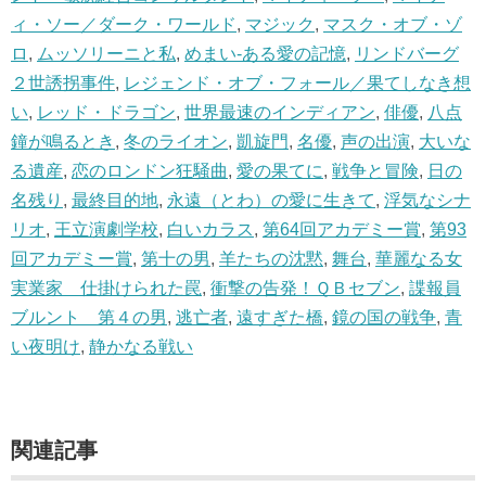
ィ・ソー／ダーク・ワールド
,
マジック
,
マスク・オブ・ゾ
ロ
,
ムッソリーニと私
,
めまい-ある愛の記憶
,
リンドバーグ
２世誘拐事件
,
レジェンド・オブ・フォール／果てしなき想
い
,
レッド・ドラゴン
,
世界最速のインディアン
,
俳優
,
八点
鐘が鳴るとき
,
冬のライオン
,
凱旋門
,
名優
,
声の出演
,
大いな
る遺産
,
恋のロンドン狂騒曲
,
愛の果てに
,
戦争と冒険
,
日の
名残り
,
最終目的地
,
永遠（とわ）の愛に生きて
,
浮気なシナ
リオ
,
王立演劇学校
,
白いカラス
,
第64回アカデミー賞
,
第93
回アカデミー賞
,
第十の男
,
羊たちの沈黙
,
舞台
,
華麗なる女
実業家 仕掛けられた罠
,
衝撃の告発！ＱＢセブン
,
諜報員
ブルント 第４の男
,
逃亡者
,
遠すぎた橋
,
鏡の国の戦争
,
青
い夜明け
,
静かなる戦い
関連記事