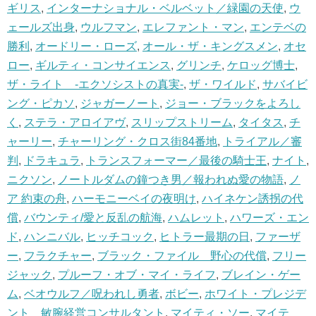
ギリス
,
インターナショナル・ベルベット／緑園の天使
,
ウ
ェールズ出身
,
ウルフマン
,
エレファント・マン
,
エンテベの
勝利
,
オードリー・ローズ
,
オール・ザ・キングスメン
,
オセ
ロー
,
ギルティ・コンサイエンス
,
グリンチ
,
ケロッグ博士
,
ザ・ライト -エクソシストの真実-
,
ザ・ワイルド
,
サバイビ
ング・ピカソ
,
ジャガーノート
,
ジョー・ブラックをよろし
く
,
ステラ・アロイアヴ
,
スリップストリーム
,
タイタス
,
チ
ャーリー
,
チャーリング・クロス街84番地
,
トライアル／審
判
,
ドラキュラ
,
トランスフォーマー／最後の騎士王
,
ナイト
,
ニクソン
,
ノートルダムの鐘つき男／報われぬ愛の物語
,
ノ
ア 約束の舟
,
ハーモニーベイの夜明け
,
ハイネケン誘拐の代
償
,
バウンティ/愛と反乱の航海
,
ハムレット
,
ハワーズ・エン
ド
,
ハンニバル
,
ヒッチコック
,
ヒトラー最期の日
,
ファーザ
ー
,
フラクチャー
,
ブラック・ファイル 野心の代償
,
フリー
ジャック
,
プルーフ・オブ・マイ・ライフ
,
ブレイン・ゲー
ム
,
ベオウルフ／呪われし勇者
,
ボビー
,
ホワイト・プレジデ
ント 敏腕経営コンサルタント
,
マイティ・ソー
,
マイテ