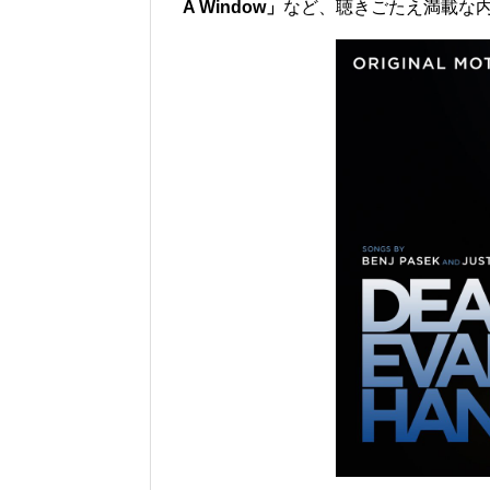
A Window」
など、聴きごたえ満載な