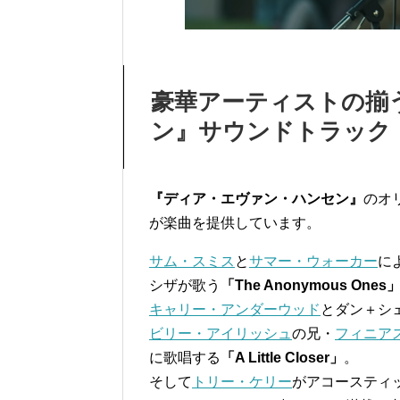
豪華アーティストの揃
ン』サウンドトラック
『ディア・エヴァン・ハンセン』
のオ
が楽曲を提供しています。
サム・スミス
と
サマー・ウォーカー
に
シザが歌う
「The Anonymous Ones
キャリー・アンダーウッド
とダン＋シ
ビリー・アイリッシュ
の兄・
フィニア
に歌唱する
「A Little Closer」
。
そして
トリー・ケリー
がアコースティ