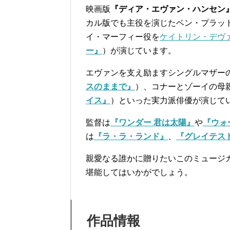
映画版
『ディア・エヴァン・ハンセン
カル版でも主役を演じたベン・プラッ
イ・マーフィー役を
ケイトリン・デヴ
ー』
）が演じています。
エヴァンを支え励ますシングルマザー
スのままで』
）、コナーとゾーイの母
イス』
）といった実力派俳優が演じて
監督は
『ワンダー 君は太陽』
や
『ウォ
は
『ラ・ラ・ランド』
、
『グレイテス
親愛なる誰かに贈りたいこのミュージ
堪能してはいかがでしょう。
作品情報