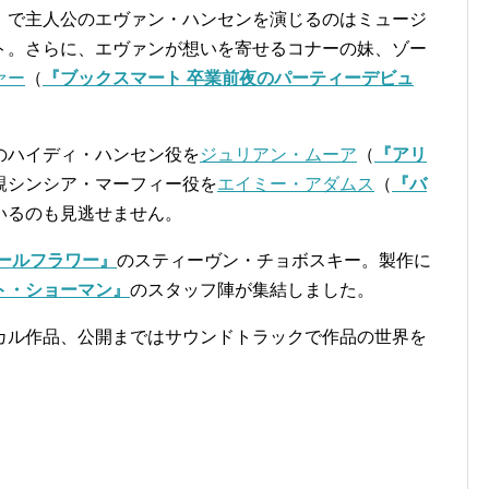
』
で主人公のエヴァン・ハンセンを演じるのはミュージ
ト。さらに、エヴァンが想いを寄せるコナーの妹、ゾー
ァー
（
『ブックスマート 卒業前夜のパーティーデビュ
のハイディ・ハンセン役を
ジュリアン・ムーア
（
『アリ
親シンシア・マーフィー役を
エイミー・アダムス
（
『バ
いるのも見逃せません。
ールフラワー』
のスティーヴン・チョボスキー。製作に
ト・ショーマン』
のスタッフ陣が集結しました。
カル作品、公開まではサウンドトラックで作品の世界を