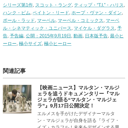
シリーズ第1作
,
スコット・ラング
,
ティップ・“T.I.”・ハリス
,
ハンク・ピム
,
ペイトン・リード
,
ホープ・ヴァン・ダイン
,
ポール・ラッド
,
マーベル
,
マーベル・コミックス
,
マーベ
ル・シネマティック・ユニバース
,
マイケル・ダグラス
,
予
告
,
予告編
,
公開：2015年9月19日
,
動画
,
日本版予告
,
最小ヒ
ーロー
,
極小サイズ
,
極小ヒーロー
関連記事
【映画ニュース】マルタン・マルジ
ェラを追うドキュメンタリー『マル
ジェラが語る“マルタン・マルジェ
ラ”』9月17日公開決定！
エルメスを手がけたデザイナーマルタ
ン・マルジェラが自身を語る『ライフ・
イズ・カラフル！未来をデザインする男