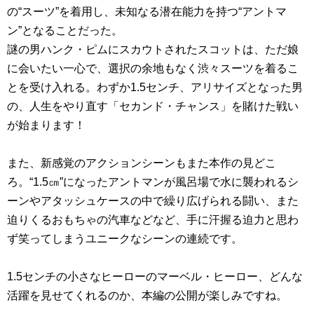
の“スーツ”を着用し、未知なる潜在能力を持つ“アントマ
ン”となることだった。
謎の男ハンク・ピムにスカウトされたスコットは、ただ娘
に会いたい一心で、選択の余地もなく渋々スーツを着るこ
とを受け入れる。わずか1.5センチ、アリサイズとなった男
の、人生をやり直す「セカンド・チャンス」を賭けた戦い
が始まります！
また、新感覚のアクションシーンもまた本作の見どこ
ろ。“1.5㎝”になったアントマンが風呂場で水に襲われるシ
ーンやアタッシュケースの中で繰り広げられる闘い、また
迫りくるおもちゃの汽車などなど、手に汗握る迫力と思わ
ず笑ってしまうユニークなシーンの連続です。
1.5センチの小さなヒーローのマーベル・ヒーロー、どんな
活躍を見せてくれるのか、本編の公開が楽しみですね。