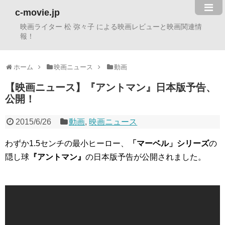
c-movie.jp
映画ライター 松 弥々子 による映画レビューと映画関連情
報！
ホーム
映画ニュース
動画
【映画ニュース】『アントマン』日本版予告、
公開！
2015/6/26
動画
,
映画ニュース
わずか1.5センチの最小ヒーロー、
「マーベル」シリーズ
の
隠し球
『アントマン』
の日本版予告が公開されました。