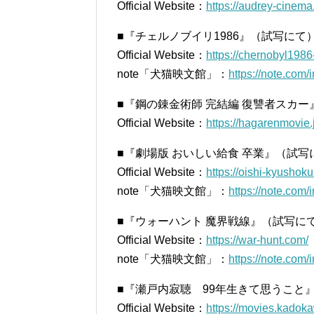
Official Website：
https://audrey-cinema
■『チェルノブイリ1986』（試写にて
Official Website：
https://chernobyl198
note「犬猫映文館」：
https://note.co
■『鋼の錬金術師 完結編 復讐者スカ
Official Website：
https://hagarenmovie.
■『劇場版 おいしい給食 卒業』（試写
Official Website：
https://oishi-kyushok
note「犬猫映文館」：
https://note.co
■『ウォーハント 魔界戦線』（試写に
Official Website：
https://war-hunt.com/
note「犬猫映文館」：
https://note.com
■『瀬戸内寂聴 99年生きて思うこと
Official Website：
https://movies.kadok