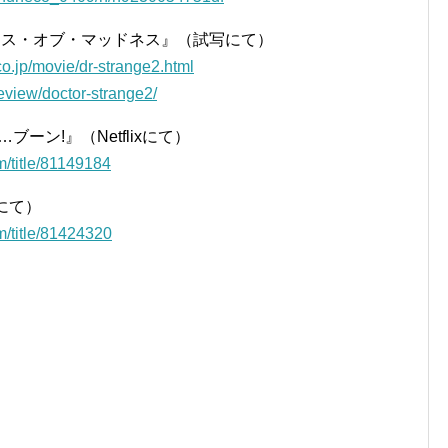
ース・オブ・マッドネス』（試写にて）
co.jp/movie/dr-strange2.html
review/doctor-strange2/
ック…ブーン!』（Netflixにて）
m/title/81149184
xにて）
m/title/81424320