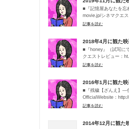
2019年11月に観た
■『記憶屋あなたを忘れない』（
movie.jp/シネマクエス
記事を読む
2018年4月に観た
■『honey』（試写にて）Off
クエストレビュー：ht..
記事を読む
2016年1月に観た
■『残穢【ざんえ】―
OfficialWebsite：ht
記事を読む
2014年12月に観た