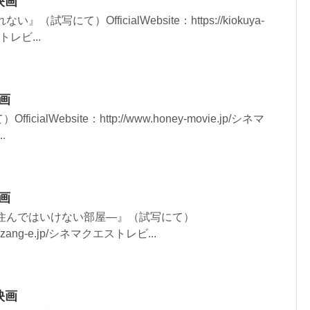
映画
試写にて）OfficialWebsite：https://kiokuya-
トレビ...
映画
icialWebsite：http://www.honey-movie.jp/シネマ
.
映画
住んではいけない部屋―』（試写にて）
tp://zang-e.jp/シネマクエストレビ...
映画