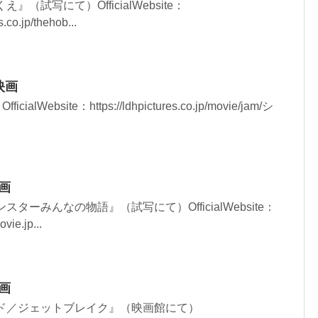
（試写にて）OfficialWebsite：
.co.jp/thehob...
映画
lWebsite：https://ldhpictures.co.jp/movie/jam/シ
映画
ターみんなの物語』（試写にて）OfficialWebsite：
vie.jp...
映画
ド／ジェットブレイク』（映画館にて）