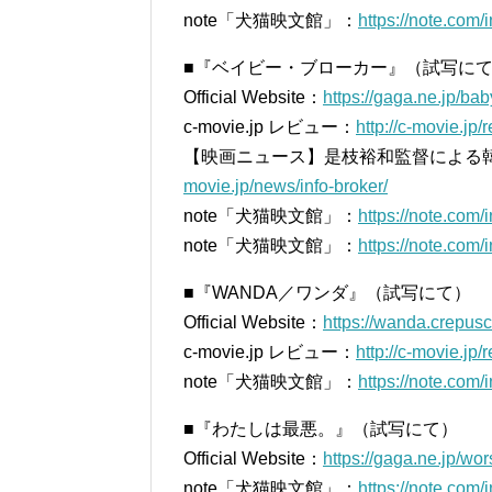
note「犬猫映文館」：
https://note.com
■『ベイビー・ブローカー』（試写に
Official Website：
https://gaga.ne.jp/bab
c-movie.jp レビュー：
http://c-movie.jp/
【映画ニュース】是枝裕和監督による
movie.jp/news/info-broker/
note「犬猫映文館」：
https://note.com
note「犬猫映文館」：
https://note.co
■『WANDA／ワンダ』（試写にて）
Official Website：
https://wanda.crepusc
c-movie.jp レビュー：
http://c-movie.jp
note「犬猫映文館」：
https://note.co
■『わたしは最悪。』（試写にて）
Official Website：
https://gaga.ne.jp/wor
note「犬猫映文館」：
https://note.co