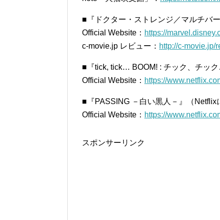
■『ドクター・ストレンジ／マルチバ
Official Website：
https://marvel.disney.
c-movie.jp レビュー：
http://c-movie.jp/
■『tick, tick… BOOM! : チック、チ
Official Website：
https://www.netflix.co
■『PASSING －白い黒人－』（Netfli
Official Website：
https://www.netflix.co
スポンサーリンク