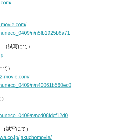
.com/
）
6-movie.com/
m/inuneco_0409/n/n5fb1925b8a71
ー』（試写にて）
jp
にて）
u2-movie.com/
m/inuneco_0409/n/n40061b560ec0
て）
/inuneco_0409/n/ncd08fdcf12d0
』（試写にて）
awa.co.jp/jakuchomovie/