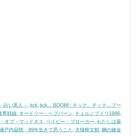
G －白い黒人－
,
tick
,
tick… BOOM! : チック、チック…ブー
魔界戦線
,
オードリー・ヘプバーン
,
チェルノブイリ1986
,
・オブ・マッドネス
,
ベイビー・ブローカー
,
わたしは最
瀬戸内寂聴 99年生きて思うこと
,
犬猫映文館
,
鋼の錬金