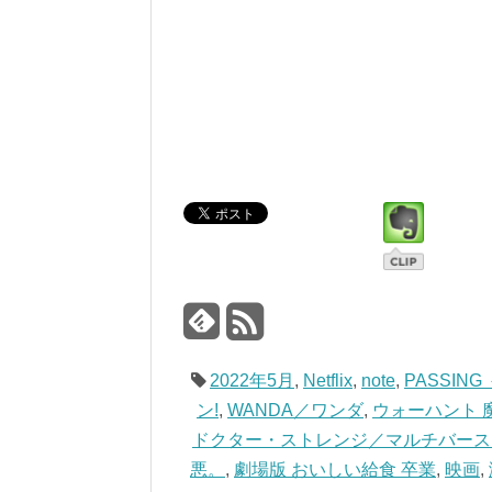
2022年5月
,
Netflix
,
note
,
PASSIN
ン!
,
WANDA／ワンダ
,
ウォーハント 
ドクター・ストレンジ／マルチバース
悪。
,
劇場版 おいしい給食 卒業
,
映画
,