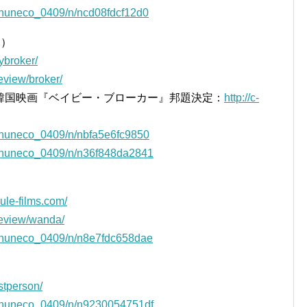
/inuneco_0409/n/ncd08fdcf12d0
て）
ybroker/
review/broker/
韓国映画『ベイビー・ブローカー』邦題決定：
http://c-
/inuneco_0409/n/nbfa5e6fc9850
m/inuneco_0409/n/n36f848da2841
ule-films.com/
/review/wanda/
m/inuneco_0409/n/n8e7fdc658dae
stperson/
m/inuneco_0409/n/n9230054751df