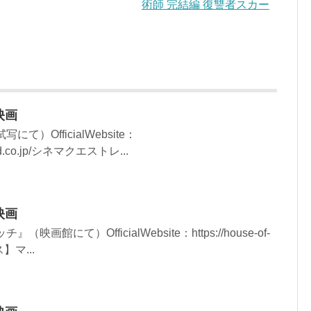
術師 完結編 復讐者スカー
映画
て）OfficialWebsite：
oeiad.co.jp/シネマクエストレ...
映画
画館にて）OfficialWebsite：https://house-of-
】マ...