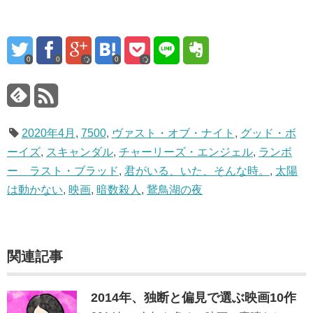
0
0
0
2020年4月
,
7500
,
ヴァスト・オブ・ナイト
,
グッド・ボ
ーイズ
,
スキャンダル
,
チャーリーズ・エンジェル
,
ランボ
ー ラスト・ブラッド
,
君がいる、いた、そんな時。
,
太陽
は動かない
,
映画
,
暗数殺人
,
鵞鳥湖の夜
関連記事
2014年、独断と偏見で選ぶ映画10作