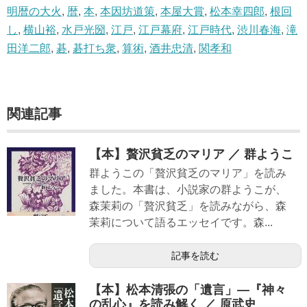
明暦の大火
,
暦
,
本
,
本因坊道策
,
本屋大賞
,
松本幸四郎
,
根回
し
,
横山裕
,
水戸光圀
,
江戸
,
江戸幕府
,
江戸時代
,
渋川春海
,
滝
田洋二郎
,
碁
,
碁打ち衆
,
算術
,
酒井忠清
,
関孝和
関連記事
【本】贅沢貧乏のマリア ／ 群ようこ
群ようこの「贅沢貧乏のマリア」を読み
ました。本書は、小説家の群ようこが、
森茉莉の「贅沢貧乏」を読みながら、森
茉莉について語るエッセイです。森...
記事を読む
【本】松本清張の「遺言」―『神々
の乱心』を読み解く ／ 原武史