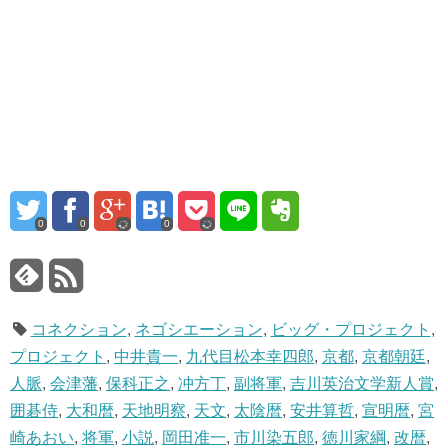
0
0
0
コネクション
,
ネゴシエーション
,
ビッグ・プロジェクト
,
プロジェクト
,
中井貴一
,
九代目松本幸四郎
,
京都
,
京都朝廷
,
人脈
,
会津藩
,
保科正之
,
冲方丁
,
副将軍
,
吉川英治文学新人賞
,
囲碁侍
,
大和暦
,
天地明察
,
天文
,
太陰暦
,
安井算哲
,
宣明暦
,
宮
崎あおい
,
将軍
,
小説
,
岡田准一
,
市川染五郎
,
徳川家綱
,
改暦
,