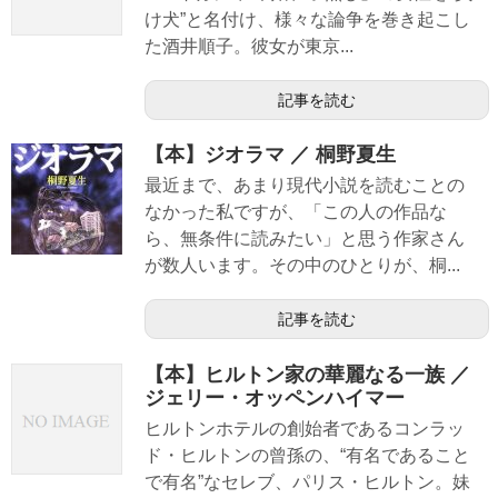
け犬”と名付け、様々な論争を巻き起こし
た酒井順子。彼女が東京...
記事を読む
【本】ジオラマ ／ 桐野夏生
最近まで、あまり現代小説を読むことの
なかった私ですが、「この人の作品な
ら、無条件に読みたい」と思う作家さん
が数人います。その中のひとりが、桐...
記事を読む
【本】ヒルトン家の華麗なる一族 ／
ジェリー・オッペンハイマー
ヒルトンホテルの創始者であるコンラッ
ド・ヒルトンの曾孫の、“有名であること
で有名”なセレブ、パリス・ヒルトン。妹