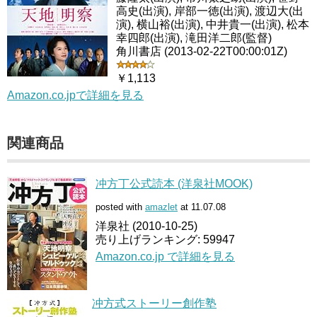
高史(出演), 岸部一徳(出演), 渡辺大(出
演), 横山裕(出演), 中井貴一(出演), 松本
幸四郎(出演), 滝田洋二郎(監督)
角川書店 (2013-02-22T00:00:01Z)
￥1,113
Amazon.co.jpで詳細を見る
関連商品
冲方丁公式読本 (洋泉社MOOK)
posted with
amazlet
at 11.07.08
洋泉社 (2010-10-25)
売り上げランキング: 59947
Amazon.co.jp で詳細を見る
冲方式ストーリー創作塾