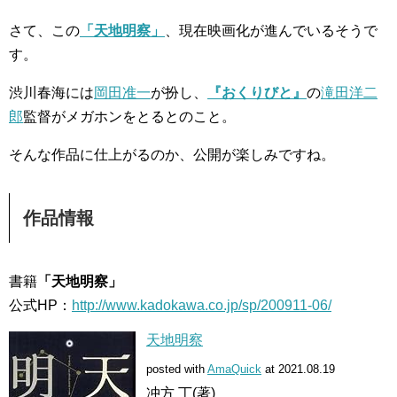
さて、この
「天地明察」
、現在映画化が進んでいるそうで
す。
渋川春海には
岡田准一
が扮し、
『おくりびと』
の
滝田洋二
郎
監督がメガホンをとるとのこと。
そんな作品に仕上がるのか、公開が楽しみですね。
作品情報
書籍
「天地明察」
公式HP：
http://www.kadokawa.co.jp/sp/200911-06/
天地明察
posted with
AmaQuick
at 2021.08.19
冲方 丁(著)