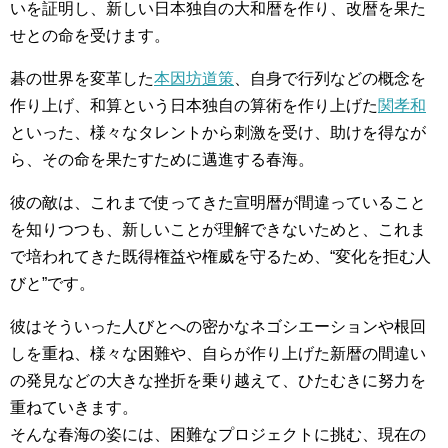
いを証明し、新しい日本独自の大和暦を作り、改暦を果た
せとの命を受けます。
碁の世界を変革した
本因坊道策
、自身で行列などの概念を
作り上げ、和算という日本独自の算術を作り上げた
関孝和
といった、様々なタレントから刺激を受け、助けを得なが
ら、その命を果たすために邁進する春海。
彼の敵は、これまで使ってきた宣明暦が間違っていること
を知りつつも、新しいことが理解できないためと、これま
で培われてきた既得権益や権威を守るため、“変化を拒む人
びと”です。
彼はそういった人びとへの密かなネゴシエーションや根回
しを重ね、様々な困難や、自らが作り上げた新暦の間違い
の発見などの大きな挫折を乗り越えて、ひたむきに努力を
重ねていきます。
そんな春海の姿には、困難なプロジェクトに挑む、現在の