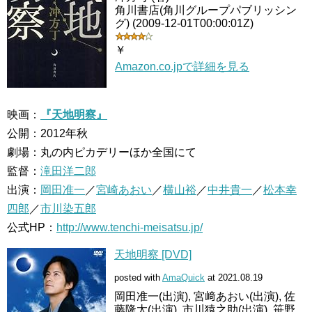
角川書店(角川グループパブリッシン
グ) (2009-12-01T00:00:01Z)
￥
Amazon.co.jpで詳細を見る
映画：
『天地明察』
公開：2012年秋
劇場：丸の内ピカデリーほか全国にて
監督：
滝田洋二郎
出演：
岡田准一
／
宮崎あおい
／
横山裕
／
中井貴一
／
松本幸
四郎
／
市川染五郎
公式HP：
http://www.tenchi-meisatsu.jp/
天地明察 [DVD]
posted with
AmaQuick
at 2021.08.19
岡田准一(出演), 宮﨑あおい(出演), 佐
藤隆太(出演), 市川猿之助(出演), 笹野