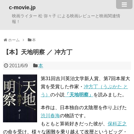
c-movie.jp
映画ライター 松 弥々子 による映画レビューと映画関連情
報！
ホーム
本
【本】天地明察 ／ 冲方丁
2011/6/9
本
第31回吉川英治文学新人賞、第7回本屋大
賞を受賞した作家・
冲方丁（うぶかた と
う）
の小説
「天地明察」
を読みました。
本作は、日本独自の太陰暦を作り上げた
渋川春海
の物語です。
もともと算術好きだった彼が、
保科正之
の命を受け、様々な困難を乗り越えて改暦というビッグ・