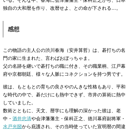
いる。そんな中、春海に会津藩藩主・保科正之から、日本
独自の大和暦を作り、改暦せよ、との命が下される…。
感想
この物語の主人公の渋川春海（安井算哲）は、碁打ちの名
門の家に生まれた、言わばおぼっちゃま。
父の名跡を継いで碁打ちの職に付き、その職業柄、江戸幕
府や京都朝廷、様々な人脈にコネクションを持つ男です。
彼は、もともとの育ちの良さやのんきな性格もあり、平和
な時代の中で、碁だけにも熱中できず、市井の算術に熱中
していました。
数術とともに、天文、暦学にも理解の深かった彼は、老
中・
酒井忠清
や会津藩藩主・保科正之、徳川幕府副将軍・
水戸光圀
から庇護され、その当時使っていた宣明暦の間違