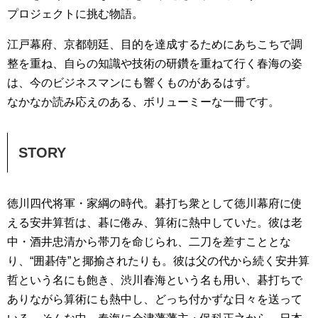
プロジェクトに挑む物語。
江戸幕府、京都朝廷、目的を達成するためにあちこちで調
整を重ね、自らの知識や技術の研鑽を重ねて行く春海の姿
は、今のビジネスマンにも響くものがあるはず。
なかなか読み応えのある、ボリューミーな一冊です。
STORY
徳川四代将軍・家綱の時代。碁打ち衆として徳川幕府に使
える安井算哲は、碁に倦み、算術に熱中していた。彼は老
中・酒井忠清から帯刀を命じられ、二刀を差すこととな
り、“囲碁侍”と揶揄されたりも。彼は父の代から続く安井算
哲という名にも飽き、渋川春海という名も用い、碁打ちで
ありながら算術にも熱中し、どっち付かずな日々を送って