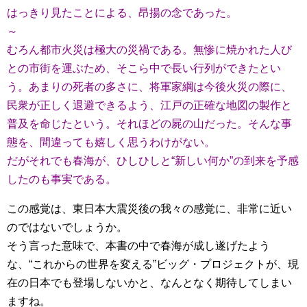
はっきり見たことによる、昂揚の念であった。
～
むろん都市火災は極大の災禍である。無惨に焼かれた人び
との市街を運ぶため、そこら中で長い行列ができたとい
う。あまりの死者の多さに、将軍家綱は今後火災の際に、
民衆が正しく退避できるよう、江戸の正確な地図の製作と
普及を命じたという。それほどの屍の山だった。そんな事
態を、間違っても嬉しく思うわけがない。
だがそれでも春海が、ひしひしと“新しい何か”の到来を予感
したのも事実である。
この感覚は、東日本大震災後の我々の感覚に、非常に近い
のではないでしょうか。
そう言った意味で、本書の中で春海が成し遂げたよう
な、“これからの世界を変える”ビッグ・プロジェクトが、現
在の日本でも登場しないかと、なんとなく期待してしまい
ますね。