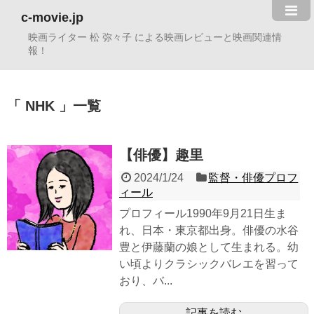
c-movie.jp
映画ライター 松 弥々子 による映画レビューと映画関連情
報！
NHK
一覧
【俳優】趣里
2024/1/24
監督・俳優プロフ
ィール
プロフィール1990年9月21日生ま
れ、日本・東京都出身。俳優の水谷
豊と伊藤蘭の娘として生まれる。幼
い頃よりクラシックバレエを習って
おり、バ...
記事を読む