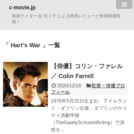
c-movie.jp
映画ライター 松 弥々子 による映画レビューと映画関連情
報！
Hart’s War
一覧
【俳優】コリン・ファレル
／ Colin Farrell
2020/12/18
監督・俳優プロ
フィール
1976年5月31日生まれ、アイルラン
ド・ダブリン出身。ダブリンのゲイ
ティ演劇学校
（TheGaietySchoolofActing）で演
技を...