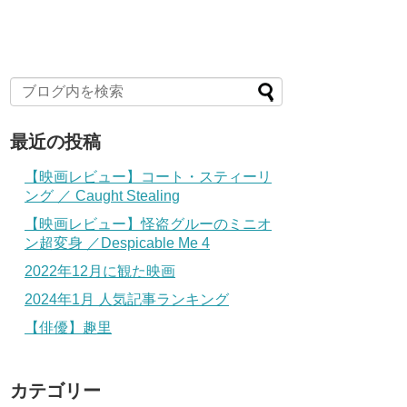
最近の投稿
【映画レビュー】コート・スティーリ
ング ／ Caught Stealing
【映画レビュー】怪盗グルーのミニオ
ン超変身 ／Despicable Me 4
2022年12月に観た映画
2024年1月 人気記事ランキング
【俳優】趣里
カテゴリー