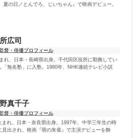
あの、夏の日／とんでろ、じいちゃん』で映画デビュー。
所広司
監督・俳優プロフィール
日生まれ、日本・長崎県出身。千代田区役所に勤務してい
「無名塾」に入塾。1980年、NHK連続テレビ小説
野真千子
監督・俳優プロフィール
4日生まれ、日本・奈良県出身。1997年、中学三年生の時
に見出され、映画『萌の朱雀』で主演デビューを飾