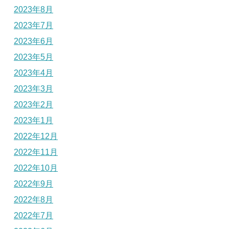
2023年8月
2023年7月
2023年6月
2023年5月
2023年4月
2023年3月
2023年2月
2023年1月
2022年12月
2022年11月
2022年10月
2022年9月
2022年8月
2022年7月