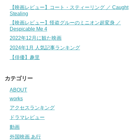
【映画レビュー】コート・スティーリング ／ Caught
Stealing
【映画レビュー】怪盗グルーのミニオン超変身 ／
Despicable Me 4
2022年12月に観た映画
2024年1月 人気記事ランキング
【俳優】趣里
カテゴリー
ABOUT
works
アクセスランキング
ドラマレビュー
動画
外国映画 あ行