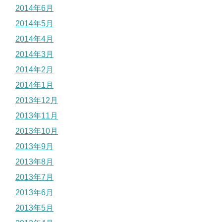
2014年6月
2014年5月
2014年4月
2014年3月
2014年2月
2014年1月
2013年12月
2013年11月
2013年10月
2013年9月
2013年8月
2013年7月
2013年6月
2013年5月