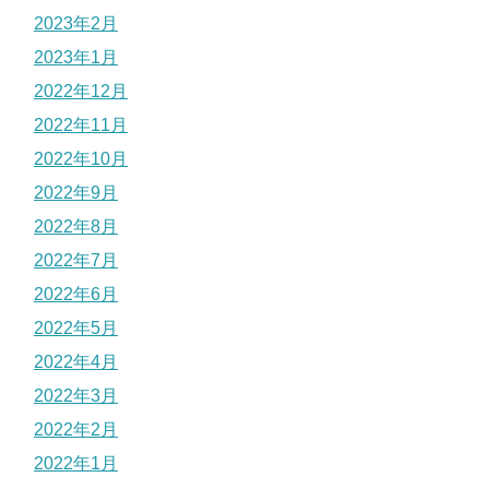
2023年2月
2023年1月
2022年12月
2022年11月
2022年10月
2022年9月
2022年8月
2022年7月
2022年6月
2022年5月
2022年4月
2022年3月
2022年2月
2022年1月