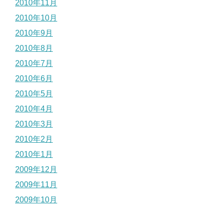
2010年11月
2010年10月
2010年9月
2010年8月
2010年7月
2010年6月
2010年5月
2010年4月
2010年3月
2010年2月
2010年1月
2009年12月
2009年11月
2009年10月