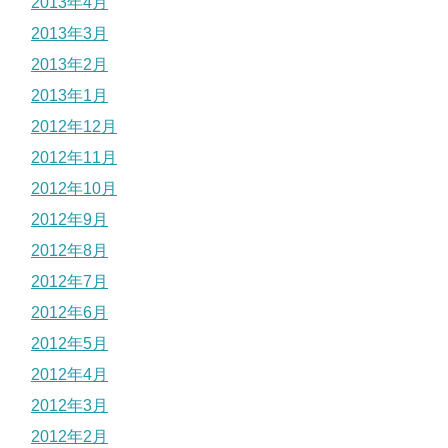
2013年4月
2013年3月
2013年2月
2013年1月
2012年12月
2012年11月
2012年10月
2012年9月
2012年8月
2012年7月
2012年6月
2012年5月
2012年4月
2012年3月
2012年2月