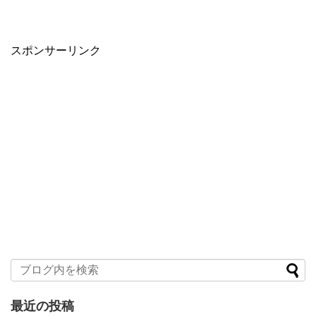
スポンサーリンク
最近の投稿