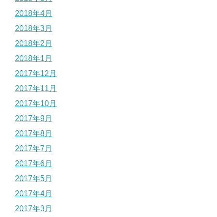
2018年4月
2018年3月
2018年2月
2018年1月
2017年12月
2017年11月
2017年10月
2017年9月
2017年8月
2017年7月
2017年6月
2017年5月
2017年4月
2017年3月