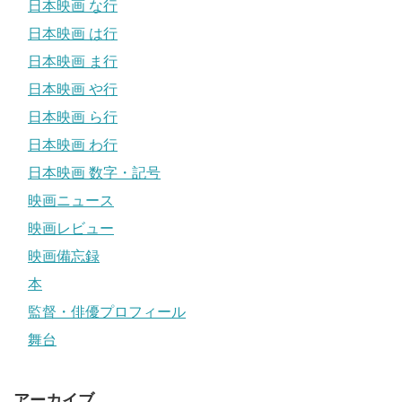
日本映画 な行
日本映画 は行
日本映画 ま行
日本映画 や行
日本映画 ら行
日本映画 わ行
日本映画 数字・記号
映画ニュース
映画レビュー
映画備忘録
本
監督・俳優プロフィール
舞台
アーカイブ