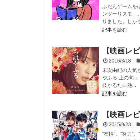
ふだんゲームを
ンツーリスモ」
りました。しかも.
記事を読む
【映画レビ
2016/3/18
末次由紀の人気
やふる-上の句
技かるたに熱...
記事を読む
【映画レ
2015/9/23
“友情”、“努力