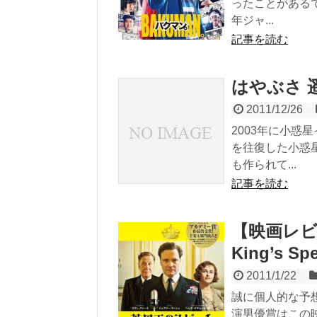
ったことがある
年ジャ...
記事を読む
はやぶさ 
2011/12/26
2003年に小惑
を往復した小惑
も作られて...
記事を読む
【映画レビ
King’s Sp
2011/1/22
誠に個人的な予
演男優賞はこの