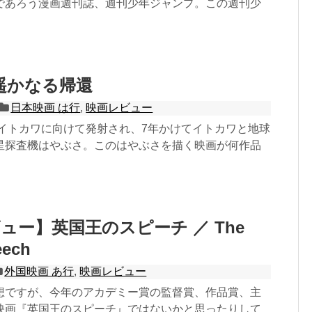
であろう漫画週刊誌、週刊少年ジャンプ。この週刊少
遥かなる帰還
日本映画 は行
,
映画レビュー
星イトカワに向けて発射され、7年かけてイトカワと地球
星探査機はやぶさ。このはやぶさを描く映画が何作品
ュー】英国王のスピーチ ／ The
eech
外国映画 あ行
,
映画レビュー
想ですが、今年のアカデミー賞の監督賞、作品賞、主
映画『英国王のスピーチ』ではないかと思ったりして