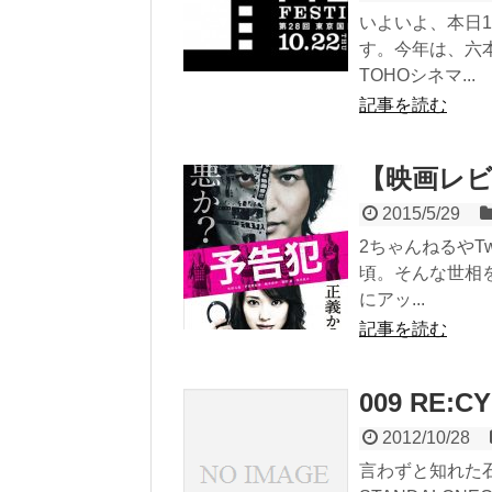
いよいよ、本日1
す。今年は、六
TOHOシネマ...
記事を読む
【映画レ
2015/5/29
2ちゃんねるやT
頃。そんな世相
にアッ...
記事を読む
009 RE:C
2012/10/28
言わずと知れた