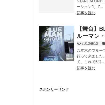
STANDALO
ーション”して...
記事を読む
【舞台】BLU
ルーマン
2010/9/12
六本木のブルー
行って来ました
て、これで3回...
記事を読む
スポンサーリンク