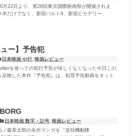
0月22日より、第28回東京国際映画祭が開催されま
本木だけでなく、新宿バルト9、新宿ピカデリー、
ビュー】予告犯
日本映画 や行
,
映画レビュー
witterを使っての犯行予告が珍しくなくなった今日この
を反映した本作『予告犯』は、犯罪予告動画をネット
YBORG
日本映画 数字・記号
,
映画レビュー
石ノ森章太郎の名作マンガを『攻殻機動隊