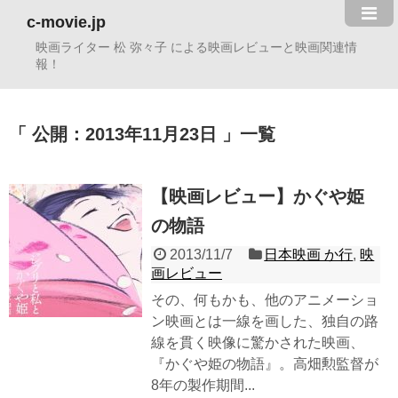
c-movie.jp
映画ライター 松 弥々子 による映画レビューと映画関連情
報！
公開：2013年11月23日
一覧
【映画レビュー】かぐや姫
の物語
2013/11/7
日本映画 か行
,
映
画レビュー
その、何もかも、他のアニメーショ
ン映画とは一線を画した、独自の路
線を貫く映像に驚かされた映画、
『かぐや姫の物語』。高畑勲監督が
8年の製作期間...