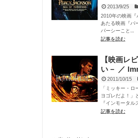
2013/9/25
2010年の映
あたる映画『パ
パーシーこと...
記事を読む
【映画レビ
い－ ／ Imm
2011/10/15
「ミッキー・ロ
ヨゴレだよ！」
『インモータルズ－
記事を読む