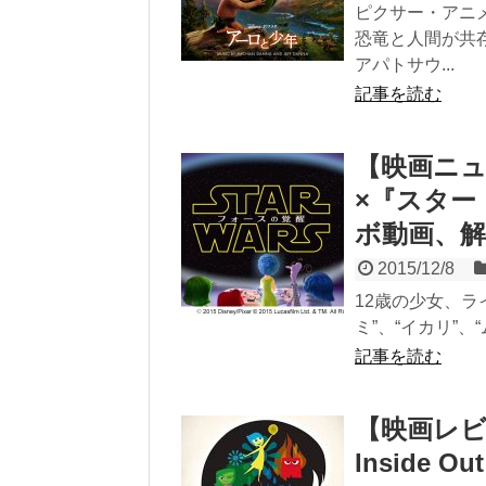
ピクサー・アニ
恐竜と人間が共存
アパトサウ...
記事を読む
【映画ニ
×『スター
ボ動画、解
2015/12/8
12︎歳の少女、
ミ”、“イカリ”、
記事を読む
【映画レビ
Inside Out