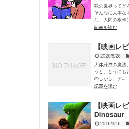
魂の世界ってど
そんなに大事な
な、人間の根幹に関
記事を読む
【映画レビュ
2020/8/28
人体練成の魔法
うと、どうにも
のしかし、デ...
記事を読む
【映画レビュ
Dinosaur
2016/3/16