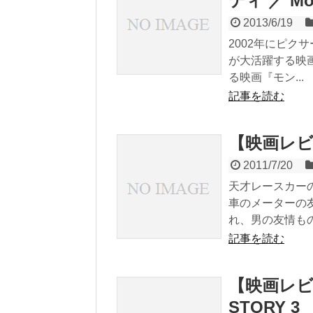
ティ ／ Mons
2013/6/19
2002年にピ
が大活躍する映
る映画『モン...
記事を読む
【映画レビュ
2011/7/20
天才レースカー
車のメーターの
れ、男の友情もの.
記事を読む
【映画レビ
STORY 3