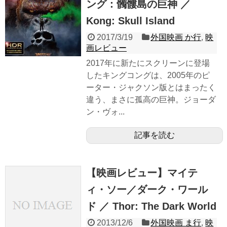
ング：髑髏島の巨神 ／
Kong: Skull Island
2017/3/19
外国映画 か行
,
映
画レビュー
2017年に新たにスクリーンに登場
したキングコングは、2005年のピ
ーター・ジャクソン版とはまったく
違う、まさに孤高の巨神。ジョーダ
ン・ヴォ...
記事を読む
【映画レビュー】マイテ
ィ・ソー／ダーク・ワール
ド ／ Thor: The Dark World
2013/12/6
外国映画 ま行
,
映