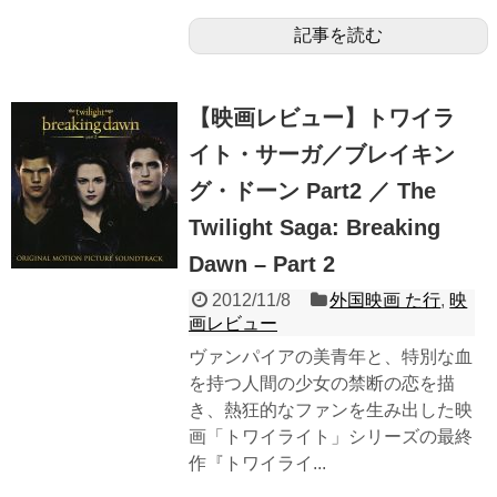
記事を読む
【映画レビュー】トワイラ
イト・サーガ／ブレイキン
グ・ドーン Part2 ／ The
Twilight Saga: Breaking
Dawn – Part 2
2012/11/8
外国映画 た行
,
映
画レビュー
ヴァンパイアの美青年と、特別な血
を持つ人間の少女の禁断の恋を描
き、熱狂的なファンを生み出した映
画「トワイライト」シリーズの最終
作『トワイライ...