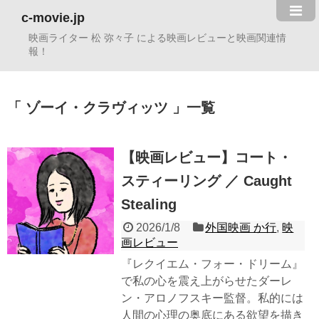
c-movie.jp
映画ライター 松 弥々子 による映画レビューと映画関連情
報！
ゾーイ・クラヴィッツ
一覧
【映画レビュー】コート・
スティーリング ／ Caught
Stealing
2026/1/8
外国映画 か行
,
映
画レビュー
『レクイエム・フォー・ドリーム』
で私の心を震え上がらせたダーレ
ン・アロノフスキー監督。私的には
人間の心理の奥底にある欲望を描き