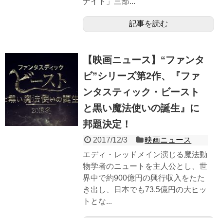
ナイト」三部...
記事を読む
【映画ニュース】“ファンタ
ビ”シリーズ第2作、『ファ
ンタスティック・ビースト
と黒い魔法使いの誕生』に
邦題決定！
2017/12/3
映画ニュース
エディ・レッドメイン演じる魔法動
物学者のニュートを主人公とし、世
界中で約900億円の興行収入をたた
き出し、日本でも73.5億円の大ヒッ
トとな...