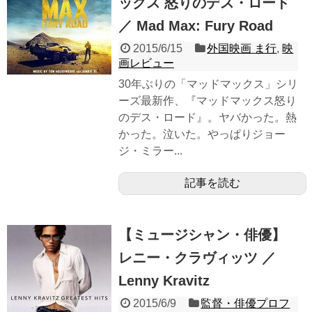
ックス 怒りのデス・ロード
／ Mad Max: Fury Road
2015/6/15
外国映画 ま行
,
映
画レビュー
30︎年ぶりの「マッドマックス」シリ
ーズ最新作、『マッドマックス怒り
のデス・ロード』。ヤバかった。熱
かった。泣いた。やっぱりジョー
ジ・ミラー...
記事を読む
【ミュージシャン・俳優】
レニー・クラヴィッツ ／
Lenny Kravitz
2015/6/9
監督・俳優プロフ