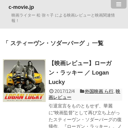
c-movie.jp
映画ライター 松 弥々子 による映画レビューと映画関連情
報！
スティーヴン・ソダーバーグ
一覧
【映画レビュー】ローガ
ン・ラッキー ／ Logan
Lucky
2017/12/4
外国映画 ら行
,
映
画レビュー
引退宣言をものともせず、華麗
に“映画監督”として再び立ち上がっ
たスティーヴン・ソダーバーグの復
帰作、『ローガン・ラッキー』。ノ