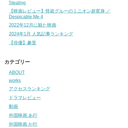
Stealing
【映画レビュー】怪盗グルーのミニオン超変身 ／
Despicable Me 4
2022年12月に観た映画
2024年1月 人気記事ランキング
【俳優】趣里
カテゴリー
ABOUT
works
アクセスランキング
ドラマレビュー
動画
外国映画 あ行
外国映画 か行