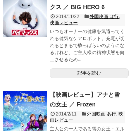
クス ／ BIG HERO 6
2014/11/22
外国映画 は行
,
映画レビュー
いつもオーナーの健康を気遣ってく
れる健気なケアロボット。充電が切
れるとまるで酔っぱらいのようにな
るけれど、ご主人様の精神状態を向
上させるため...
記事を読む
【映画レビュー】アナと雪
の女王 ／ Frozen
2014/2/11
外国映画 あ行
,
映
画レビュー
主人公の一人である雪の女王・エル