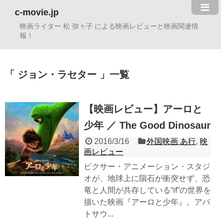
c-movie.jp
映画ライター 松 弥々子 による映画レビューと映画関連情
報！
ジョン・ラセター
一覧
【映画レビュー】アーロと
少年 ／ The Good Dinosaur
2016/3/16
外国映画 あ行
,
映
画レビュー
ピクサー・アニメーション・スタジ
オが、地球上に隕石が衝突せず、恐
竜と人間が共存している“if”の世界を
描いた映画『アーロと少年』。アパ
トサウ...