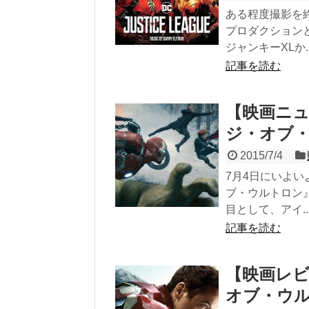
ある程度撮影を
プロダクション
ジャンキーXLか..
記事を読む
【映画ニ
ジ・オブ
2015/7/4
7月4日にいよ
ブ・ウルトロン
目として、アイ..
記事を読む
【映画レ
オブ・ウルトロ