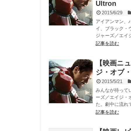
Ultron
2015/6/29
アイアンマン、
イ、ブラック・
ジャーズ／エイジ・
記事を読む
【映画ニ
ジ・オブ・
2015/5/21
みんなが待って
ーズ／エイジ・
た。劇中に流れて.
記事を読む