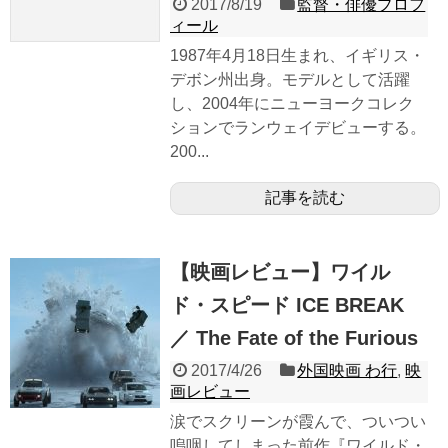
2017/8/19
監督・俳優プロフ
ィール
1987年4月18日生まれ、イギリス・
デボン州出身。モデルとして活躍
し、2004年にニューヨークコレク
ションでランウェイデビューする。
200...
記事を読む
【映画レビュー】ワイル
ド・スピード ICE BREAK
／ The Fate of the Furious
2017/4/26
外国映画 わ行
,
映
画レビュー
涙でスクリーンが霞んで、ついつい
嗚咽してしまった前作『ワイルド・