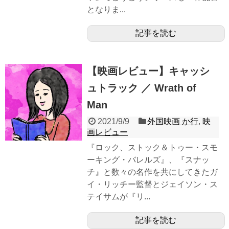
となりま...
記事を読む
【映画レビュー】キャッシ
ュトラック ／ Wrath of
Man
2021/9/9
外国映画 か行
,
映
画レビュー
『ロック、ストック＆トゥー・スモ
ーキング・バレルズ』、『スナッ
チ』と数々の名作を共にしてきたガ
イ・リッチー監督とジェイソン・ス
テイサムが『リ...
記事を読む