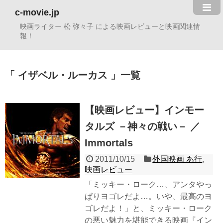
c-movie.jp
映画ライター 松 弥々子 による映画レビューと映画関連情
報！
イザベル・ルーカス
一覧
【映画レビュー】インモー
タルズ －神々の戦い－ ／
Immortals
2011/10/15
外国映画 あ行
,
映画レビュー
「ミッキー・ローク…、アンタやっ
ぱりヨゴレだよ…。いや、最高のヨ
ゴレだよ！」と、ミッキー・ローク
の悪い魅力を堪能できる映画『イン