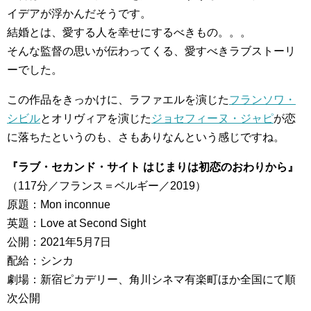
イデアが浮かんだそうです。
結婚とは、愛する人を幸せにするべきもの。。。
そんな監督の思いが伝わってくる、愛すべきラブストーリ
ーでした。
この作品をきっかけに、ラファエルを演じた
フランソワ・
シビル
とオリヴィアを演じた
ジョセフィーヌ・ジャピ
が恋
に落ちたというのも、さもありなんという感じですね。
『ラブ・セカンド・サイト はじまりは初恋のおわりから』
（117分／フランス＝ベルギー／2019）
原題：Mon inconnue
英題：Love at Second Sight
公開：2021年5月7日
配給：シンカ
劇場：新宿ピカデリー、角川シネマ有楽町ほか全国にて順
次公開