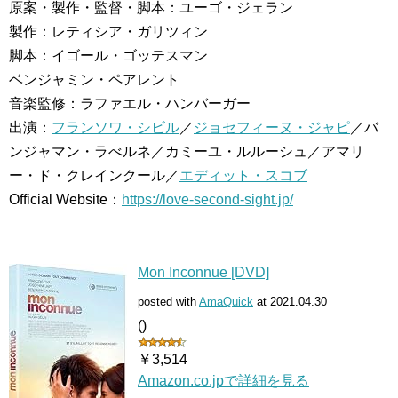
原案・製作・監督・脚本：ユーゴ・ジェラン
製作：レティシア・ガリツィン
脚本：イゴール・ゴッテスマン
ベンジャミン・ペアレント
音楽監修：ラファエル・ハンバーガー
出演：
フランソワ・シビル
／
ジョセフィーヌ・ジャピ
／バ
ンジャマン・ラべルネ／カミーユ・ルルーシュ／アマリ
ー・ド・クレインクール／
エディット・スコブ
Official Website：
https://love-second-sight.jp/
Mon Inconnue [DVD]
posted with
AmaQuick
at 2021.04.30
()
￥3,514
Amazon.co.jpで詳細を見る