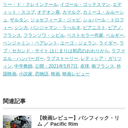
リー・ド・クレインクール
,
イゴール・ゴッテスマン
,
エデ
ィット・スコブ
,
オデオン座
,
カマルグ
,
カミーユ・ルルーシ
ュ
,
ザルタン
,
ジョセフィーヌ・ジャピ
,
ショパール・トロフ
ィー
,
シンカ
,
バンジャマン・ラべルネ
,
ピアニスト
,
ピアノ
,
フランス
,
フランソワ・シビル
,
ベストセラー作家
,
ベルギー
,
ベンジャミン・ペアレント
,
ユーゴ・ジェラン
,
ライダー
,
ラ
ブ・セカンド・サイト はじまりは初恋のおわりから
,
ラファ
エル・ハンバーガー
,
ラブストーリー
,
レティシア・ガリツ
ィン
,
中学教師
,
公開：2021年5月7日
,
卓球
,
南フランス
,
外
国映画
,
小説家
,
恋物語
,
映画
,
映画レビュー
関連記事
【映画レビュー】パシフィック・リ
ム ／ Pacific Rim