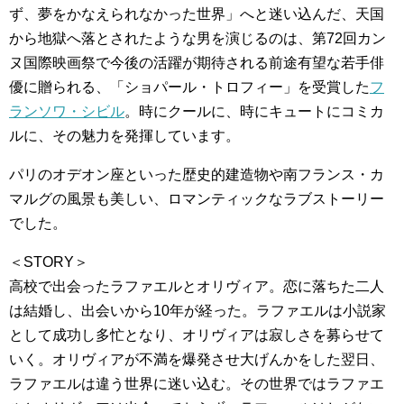
ず、夢をかなえられなかった世界」へと迷い込んだ、天国
から地獄へ落とされたような男を演じるのは、第72回カン
ヌ国際映画祭で今後の活躍が期待される前途有望な若手俳
優に贈られる、「ショパール・トロフィー」を受賞した
フ
ランソワ・シビル
。時にクールに、時にキュートにコミカ
ルに、その魅力を発揮しています。
パリのオデオン座といった歴史的建造物や南フランス・カ
マルグの風景も美しい、ロマンティックなラブストーリー
でした。
＜STORY＞
高校で出会ったラファエルとオリヴィア。恋に落ちた二人
は結婚し、出会いから10年が経った。ラファエルは小説家
として成功し多忙となり、オリヴィアは寂しさを募らせて
いく。オリヴィアが不満を爆発させ大げんかをした翌日、
ラファエルは違う世界に迷い込む。その世界ではラファエ