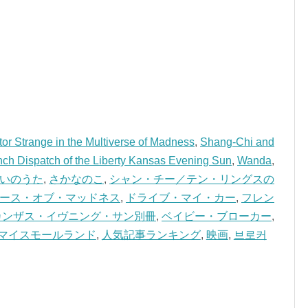
or Strange in the Multiverse of Madness
,
Shang-Chi and
ch Dispatch of the Liberty Kansas Evening Sun
,
Wanda
,
あいのうた
,
さかなのこ
,
シャン・チー／テン・リングスの
ース・オブ・マッドネス
,
ドライブ・マイ・カー
,
フレン
カンザス・イヴニング・サン別冊
,
ベイビー・ブローカー
,
マイスモールランド
,
人気記事ランキング
,
映画
,
브로커