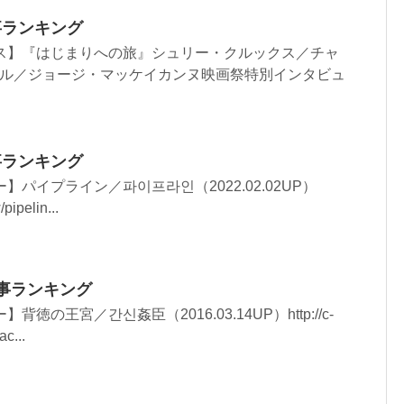
記事ランキング
ス】『はじまりへの旅』シュリー・クルックス／チャ
ル／ジョージ・マッケイカンヌ映画祭特別インタビュ
記事ランキング
】パイプライン／파이프라인（2022.02.02UP）
/pipelin...
記事ランキング
徳の王宮／간신姦臣（2016.03.14UP）http://c-
ac...