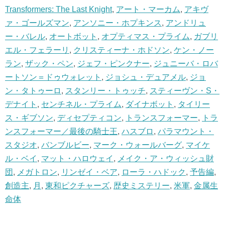
Transformers: The Last Knight
,
アート・マーカム
,
アキヴ
ァ・ゴールズマン
,
アンソニー・ホプキンス
,
アンドリュ
ー・バレル
,
オートボット
,
オプティマス・プライム
,
ガブリ
エル・フェラーリ
,
クリスティーナ・ホドソン
,
ケン・ノー
ラン
,
ザック・ペン
,
ジェフ・ピンクナー
,
ジュニーバ・ロバ
ートソン＝ドゥウォレット
,
ジョシュ・デュアメル
,
ジョ
ン・タトゥーロ
,
スタンリー・トゥッチ
,
スティーヴン・S・
デナイト
,
センチネル・プライム
,
ダイナボット
,
タイリー
ス・ギブソン
,
ディセプティコン
,
トランスフォーマー
,
トラ
ンスフォーマー／最後の騎士王
,
ハスブロ
,
パラマウント・
スタジオ
,
バンブルビー
,
マーク・ウォールバーグ
,
マイケ
ル・ベイ
,
マット・ハロウェイ
,
メイク・ア・ウィッシュ財
団
,
メガトロン
,
リンゼイ・ベア
,
ローラ・ハドック
,
予告編
,
創造主
,
月
,
東和ピクチャーズ
,
歴史ミステリー
,
米軍
,
金属生
命体