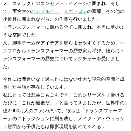
メ、コミック）のコンセプト・イメージに囲まれ、そし
て、実物大の
バンブルビー
、
メガトロン
の頭部、その他の
小道具に囲まれながらこの作業を行いました。
トランスフォーマーに纏わる全てに囲まれ、本当に夢のよ
うな空間でした。
又、脚本チームがアイデアを膨らませやすくするため、
ハ
ズブロ
からトランスフォーマーの歴史家も呼び、彼らにト
ランスフォーマーの歴史についてレクチャーを受けまし
た。
今作には間違いなく過去作にはない壮大な視覚的空間と成
長した神話が存在しています。
私にとっては悲喜こもごもです。このシリーズを手掛ける
たびに「これが最後だ。」と言ってきましたが、世界中の1
億2,000万人のファンがいて、彼らは「トランスフォーマ
ー」のアトラクションに列を成し、メイク・ア・ウィッシ
ュ財団から子供たちは撮影現場を訪れてくれる…