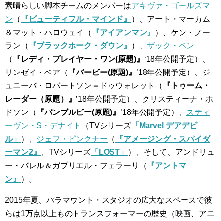
素晴らしい脚本チームのメンバーは
アキヴァ・ゴールズマ
ン
（
『ビューティフル・マインド』
）、アート・マーカム
＆マット・ハロウェイ（
『アイアンマン』
）、ケン・ノー
ラン（
『ブラックホーク・ダウン』
）、
ザック・ペン
（
『レディ・プレイヤー・ワン(原題)』
‘18年公開予定）、
リンゼイ・ベア（
『バービー(原題)』
’18年公開予定）、ジ
ュニーバ・ロバートソン＝ドゥウォレット（
『トゥーム・
レーダー（原題）』
’18年公開予定）、クリスティーナ・ホ
ドソン（
『バンブルビー(原題)』
’18年公開予定）、
スティ
ーヴン・S・デナイト
（TVシリーズ
「Marvel デアデビ
ル」
）、
ジェフ・ピンクナー
（
『アメージング・スパイダ
ーマン2』
、TVシリーズ
「LOST」
）、そして、アンドリュ
ー・バレル＆ガブリエル・フェラーリ（
『アントマ
ン』
）。
2015年夏、パラマウント・スタジオの広大なスペースで彼
らは1万点以上ものトランスフォーマーの歴史（映画、アニ