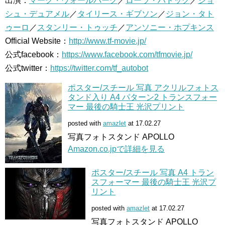
出演：
マーク・ウォールバーグ
／
ローラ・ハドック
／
ジョ
シュ・デュアメル
／
タイリース・ギブソン
／
ジョン・タト
ゥーロ
／
スタンリー・トゥッチ
／
アンソニー・ホプキンス
Official Website：
http://www.tf-movie.jp/
公式facebook：
https://www.facebook.com/tfmovie.jp/
公式twitter：
https://twitter.com/tf_autobot
ポスター/スチール 写真 アクリルフォトス
タンド入り A4 パターン2 トランスフォー
マー 最後の騎士王 光沢プリント
posted with
amazlet
at 17.02.27
写真フォトスタンド APOLLO
Amazon.co.jpで詳細を見る
ポスター/スチール 写真 A4 トラン
スフォーマー 最後の騎士王 光沢プ
リント
posted with
amazlet
at 17.02.27
写真フォトスタンド APOLLO