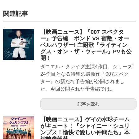
関連記事
【映画ニュース】『007 スペクタ
ー』予告編 ボンド VS 宿敵・オー
ベルハウザー! 主題歌「ライティン
グス・オン・ザ・ウォール」PVも公
開！
ダニエル・クレイグ主演4作目、シリーズ
24作目となる待望の最新作『007スペク
ター』の新たな予告編が公開されまし
た。今回公開された予告編では...
記事を読む
【映画ニュース】ゲイの水球チーム
がキュート！『シャイニー・シュリ
ンプス！愉快で愛しい仲間たち』本
編映像解禁