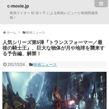
c-movie.jp
映画ライター 松 弥々子 による映画レビューと映画関連情
報！
ホーム
映画ニュース
人気シリーズ第5弾『トランスフォーマー／最
後の騎士王』、巨大な物体が月や地球を襲来す
る予告編、解禁！
2017/2/24
映画ニュース