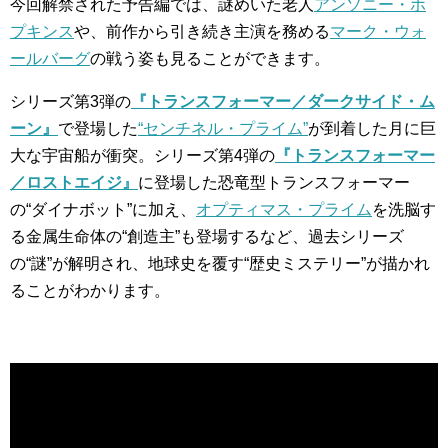
今回解禁された予告編では、謎めいた老人
アンソニー・ホ
プキンス
や、前作から引き続き主演を務める
マーク・ウォ
ールバーグ
の戦う姿も見ることができます。
シリーズ第3弾の
『トランスフォーマー／ダークサイド・ム
ーン』
で登場した
“センチネル・プライム”
が到着した月に巨
大な宇宙船が衝突。シリーズ第4弾の
『トランスフォーマー
／ロストエイジ』
に登場した恐竜型トランスフォーマー
の“ダイナボット”に加え、
オプティマス・プライム
を洗脳す
る金属生命体の“創造主”も登場するなど、過去シリーズ
の“謎”が解明され、地球史を覆す“歴史ミステリー”が描かれ
ることがわかります。