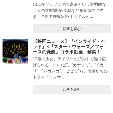
CEOでイケメンの大富豪という対照的な
二人の支配関係やSMなどを刺激的に描
き、全世界興収5億7千万ドルと...
記事を読む
【映画ニュース】『インサイド・ヘ
ッド』×『スター・ウォーズ／フォ
ースの覚醒』コラボ動画、解禁！
12︎歳の少女、ライリーの頭の中で繰り広
げられる“ヨロコビ”、“カナシミ”、“イカ
リ”、“ムカムカ”、“ビビリ”ら、感情たちの
ドラマ『インサ...
記事を読む