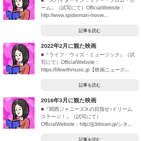
■『スパイダーマン：ファー・フロム・ホ
ーム』（試写にて）OfficialWebsite：
http://www.spiderman-movie...
記事を読む
2022年2月に観た映画
■『ライフ・ウィズ・ミュージック』（試
写にて）OfficialWebsite：
https://lifewithmusic.jp【映画ニュース...
記事を読む
2016年3月に観た映画
■『関西ジャニーズJr.の目指せ♪ドリーム
ステージ！』（試写にて）
OfficialWebsite：http://jj3dream.jp/シネ...
記事を読む