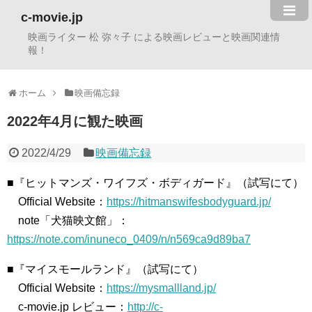
c-movie.jp
映画ライター 松 弥々子 による映画レビューと映画関連情
報！
ホーム
映画備忘録
2022年4月に観た映画
2022/4/29
映画備忘録
■『ヒットマンズ・ワイフズ・ボディガード』（試写にて）
Official Website：
https://hitmanswifesbodyguard.jp/
note「犬猫映文館」：
https://note.com/inuneco_0409/n/n569ca9d89ba7
■『マイスモールランド』（試写にて）
Official Website：
https://mysmallland.jp/
c-movie.jp レビュー：
http://c-