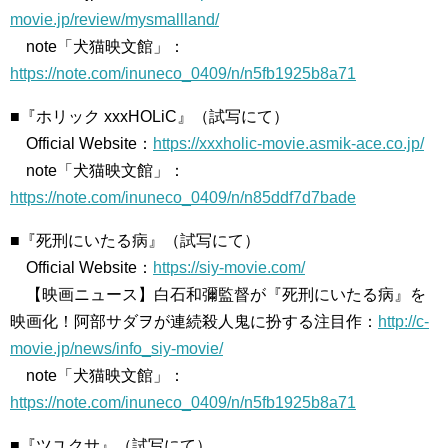
movie.jp/review/mysmallland/
note「犬猫映文館」：
https://note.com/inuneco_0409/n/n5fb1925b8a71
■『ホリック xxxHOLiC』（試写にて）
Official Website：
https://xxxholic-movie.asmik-ace.co.jp/
note「犬猫映文館」：
https://note.com/inuneco_0409/n/n85ddf7d7bade
■『死刑にいたる病』（試写にて）
Official Website：
https://siy-movie.com/
【映画ニュース】白石和彌監督が『死刑にいたる病』を
映画化！阿部サダヲが連続殺人鬼に扮する注目作：
http://c-
movie.jp/news/info_siy-movie/
note「犬猫映文館」：
https://note.com/inuneco_0409/n/n5fb1925b8a71
■『ツユクサ』（試写にて）