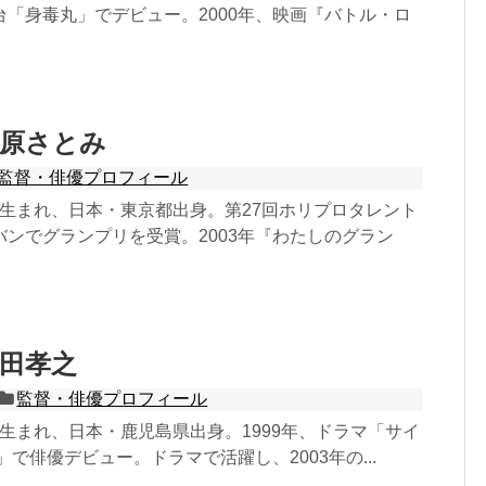
台「身毒丸」でデビュー。2000年、映画『バトル・ロ
石原さとみ
監督・俳優プロフィール
24日生まれ、日本・東京都出身。第27回ホリプロタレント
ンでグランプリを受賞。2003年『わたしのグラン
田孝之
監督・俳優プロフィール
20日生まれ、日本・鹿児島県出身。1999年、ドラマ「サイ
2」で俳優デビュー。ドラマで活躍し、2003年の...