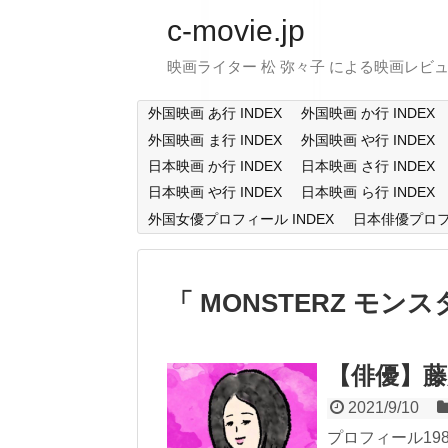
c-movie.jp
映画ライター 松 弥々子 による映画レビ
外国映画 あ行 INDEX
外国映画 か行 INDEX
外国映画 ま行 INDEX
外国映画 や行 INDEX
日本映画 か行 INDEX
日本映画 さ行 INDEX
日本映画 や行 INDEX
日本映画 ら行 INDEX
外国女優プロフィール INDEX
日本俳優プロフィ
MONSTERZ モン
【俳優】藤
2021/9/10
プロフィール19