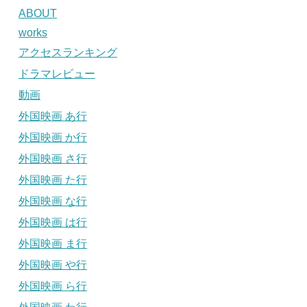
ABOUT
works
アクセスランキング
ドラマレビュー
動画
外国映画 あ行
外国映画 か行
外国映画 さ行
外国映画 た行
外国映画 な行
外国映画 は行
外国映画 ま行
外国映画 や行
外国映画 ら行