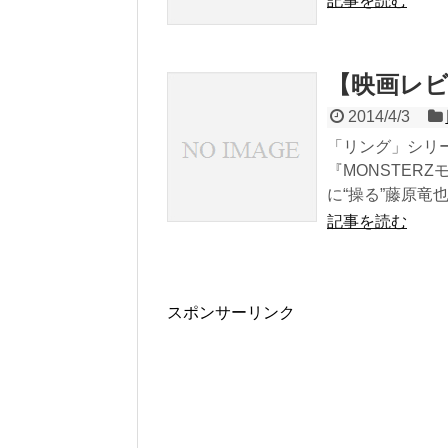
記事を読む
【映画レビ
2014/4/3
「リング」シリ
『MONSTER
に“操る”藤原竜也.
記事を読む
スポンサーリンク