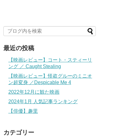
最近の投稿
【映画レビュー】コート・スティーリ
ング ／ Caught Stealing
【映画レビュー】怪盗グルーのミニオ
ン超変身 ／Despicable Me 4
2022年12月に観た映画
2024年1月 人気記事ランキング
【俳優】趣里
カテゴリー