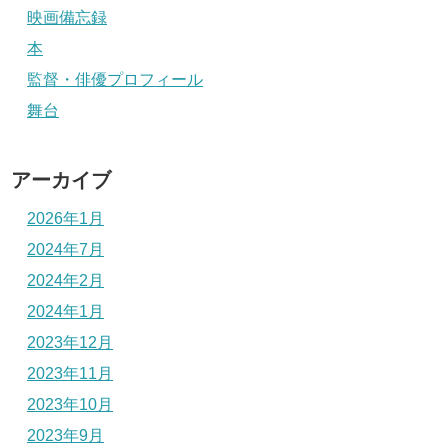
映画備忘録
本
監督・俳優プロフィール
舞台
アーカイブ
2026年1月
2024年7月
2024年2月
2024年1月
2023年12月
2023年11月
2023年10月
2023年9月