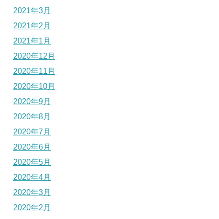
2021年3月
2021年2月
2021年1月
2020年12月
2020年11月
2020年10月
2020年9月
2020年8月
2020年7月
2020年6月
2020年5月
2020年4月
2020年3月
2020年2月