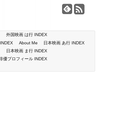
X
外国映画 は行 INDEX
NDEX
About Me
日本映画 あ行 INDEX
X
日本映画 ま行 INDEX
俳優プロフィール INDEX