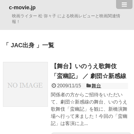
c-movie.jp
映画ライター 松 弥々子 による映画レビューと映画関連情
報！
JAC出身
一覧
【舞台】いのうえ歌舞伎
「蛮幽記」 ／ 劇団☆新感線
2009/11/15
舞台
関係者の方からご招待をいただい
て、劇団☆新感線の舞台、いのうえ
歌舞伎「蛮幽記」を観に、新橋演舞
場へ行って来ました！今回の「蛮幽
記」は客演に上...