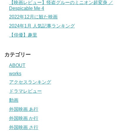
【映画レビュー】怪盗グルーのミニオン超変身 ／
Despicable Me 4
2022年12月に観た映画
2024年1月 人気記事ランキング
【俳優】趣里
カテゴリー
ABOUT
works
アクセスランキング
ドラマレビュー
動画
外国映画 あ行
外国映画 か行
外国映画 さ行