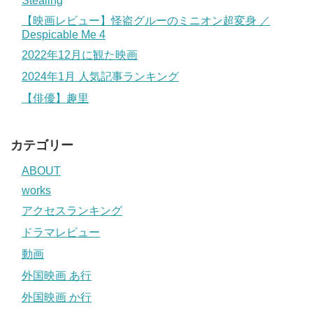
Stealing
【映画レビュー】怪盗グルーのミニオン超変身 ／
Despicable Me 4
2022年12月に観た映画
2024年1月 人気記事ランキング
【俳優】趣里
カテゴリー
ABOUT
works
アクセスランキング
ドラマレビュー
動画
外国映画 あ行
外国映画 か行