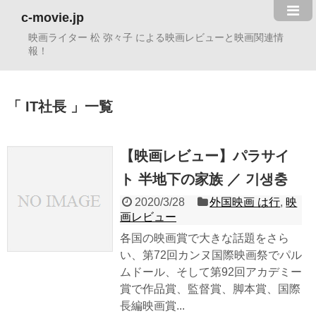
c-movie.jp
映画ライター 松 弥々子 による映画レビューと映画関連情
報！
IT社長
一覧
【映画レビュー】パラサイ
ト 半地下の家族 ／ 기생충
2020/3/28
外国映画 は行
,
映
画レビュー
各国の映画賞で大きな話題をさら
い、第72回カンヌ国際映画祭でパル
ムドール、そして第92回アカデミー
賞で作品賞、監督賞、脚本賞、国際
長編映画賞...